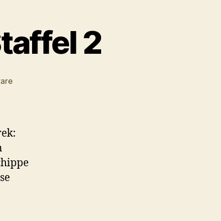
affel 2
zu
are
#079
–
Lower
Decks:
rek:
Staffel
n
2
chippe
se