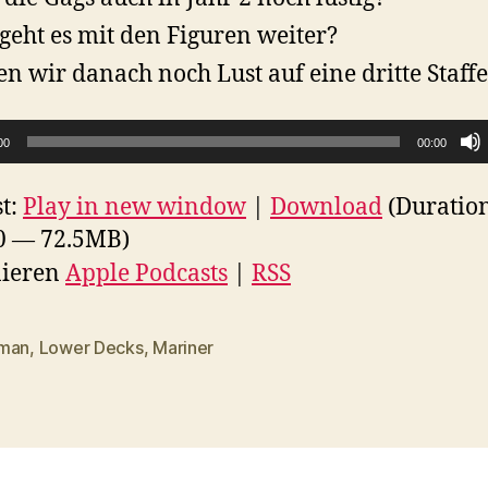
geht es mit den Figuren weiter?
n wir danach noch Lust auf eine dritte Staffe
00
00:00
t:
Play in new window
|
Download
(Duratio
0 — 72.5MB)
ieren
Apple Podcasts
|
RSS
man
,
Lower Decks
,
Mariner
rter