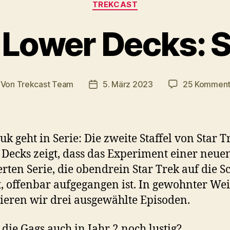
TREKCAST
 Lower Decks: St
Von
Trekcast Team
5. März 2023
25 Komment
itragsautor
Veröffentlichungsdatum
k geht in Serie: Die zweite Staffel von Star T
Decks zeigt, dass das Experiment einer neue
rten Serie, die obendrein Star Trek auf die S
 offenbar aufgegangen ist. In gewohnter Wei
ieren wir drei ausgewählte Episoden.
 die Gags auch in Jahr 2 noch lustig?