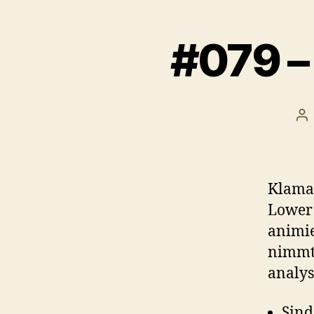
#079 –
Be
Klamau
Lower 
animie
nimmt,
analys
Sind