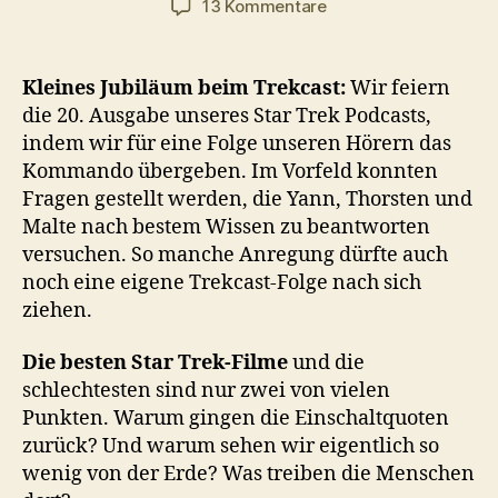
zu
13 Kommentare
#020
–
Frag
Kleines Jubiläum beim Trekcast:
Wir feiern
doch
die 20. Ausgabe unseres Star Trek Podcasts,
mal
indem wir für eine Folge unseren Hörern das
den
Kommando übergeben. Im Vorfeld konnten
Trekcast
Fragen gestellt werden, die Yann, Thorsten und
Malte nach bestem Wissen zu beantworten
versuchen. So manche Anregung dürfte auch
noch eine eigene Trekcast-Folge nach sich
ziehen.
Die besten Star Trek-Filme
und die
schlechtesten sind nur zwei von vielen
Punkten. Warum gingen die Einschaltquoten
zurück? Und warum sehen wir eigentlich so
wenig von der Erde? Was treiben die Menschen