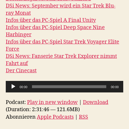
DSi News: September wird ein Star Trek Blu-
ray Monat
Infos über das PC-Spiel A Final Unity
Infos über das PC-Spiel Deep Space Nine
Harbinger
Infos über das PC-Spiel Star Trek Voyager Elite
Force
DSi News: Fanserie Star Trek Explorer nimmt
Fahrt auf
Der Cinecast
A
00:00
00:00
u
d
Podcast:
Play in new window
|
Download
i
(Duration: 2:31:46 — 121.6MB)
o
Abonnieren
Apple Podcasts
|
RSS
-