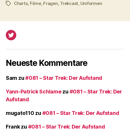
P
Charts
,
Filme
,
Fragen
,
Trekcast
,
Uniformen
Schlagwörter
l
a
y
e
Twitter
r
Neueste Kommentare
Sam
zu
#081 – Star Trek: Der Aufstand
Yann-Patrick Schlame
zu
#081 – Star Trek: Der
Aufstand
mugato110
zu
#081 – Star Trek: Der Aufstand
Frank
zu
#081 – Star Trek: Der Aufstand