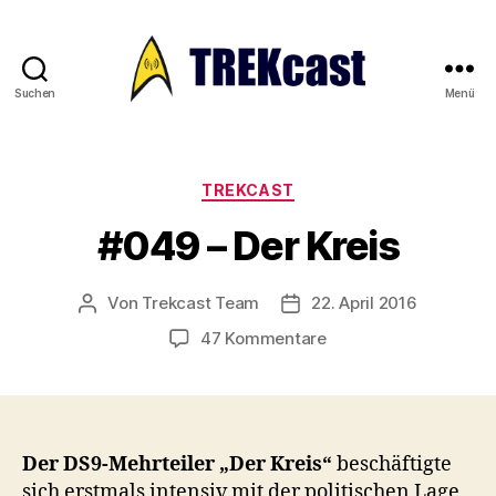
Suchen
Menü
Trekcast
Kategorien
TREKCAST
#049 – Der Kreis
Von
Trekcast Team
22. April 2016
Beitragsautor
Veröffentlichungsdatum
zu
47 Kommentare
#049
–
Der
Kreis
Der DS9-Mehrteiler „Der Kreis“
beschäftigte
sich erstmals intensiv mit der politischen Lage