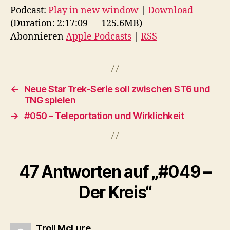
d
Podcast:
Play in new window
|
Download
i
(Duration: 2:17:09 — 125.6MB)
o
Abonnieren
Apple Podcasts
|
RSS
-
P
l
a
←
Neue Star Trek-Serie soll zwischen ST6 und
TNG spielen
y
→
#050 – Teleportation und Wirklichkeit
e
r
47 Antworten auf „#049 –
Der Kreis“
sagt:
Troll McLure