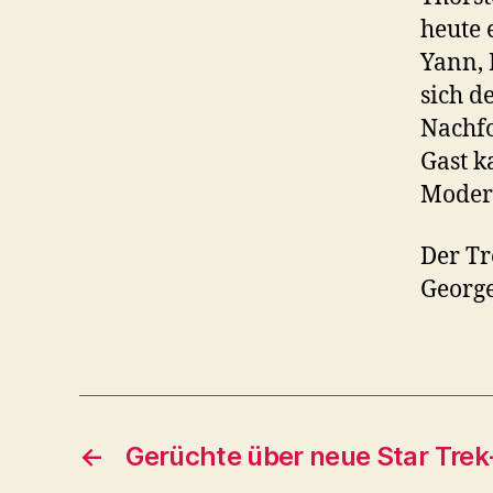
heute 
Yann, 
sich d
Nachfo
Gast k
Modera
Der Tr
George
←
Gerüchte über neue Star Trek