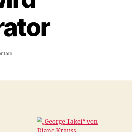
ator
zu
ntare
Kalifornien
statt
Köln:
George
Takei
wird
Trekcast-
Moderator