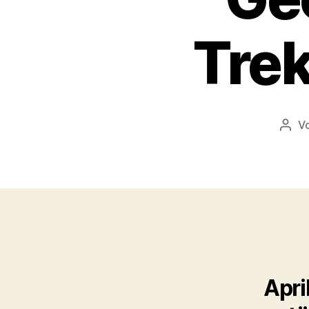
Tre
V
Beit
Apri