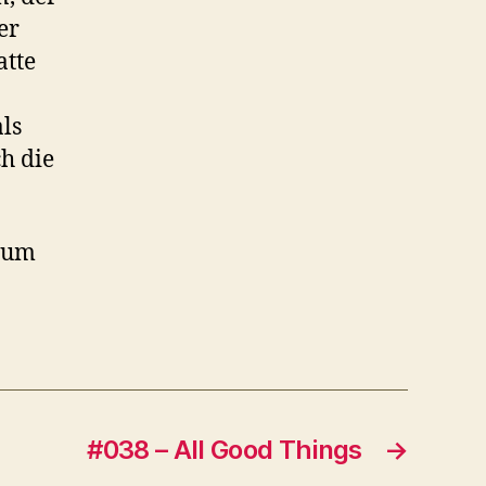
er
atte
ls
h die
, um
#038 – All Good Things
→