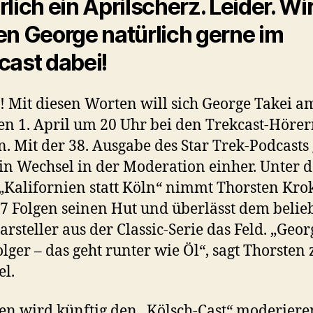
rlich ein Aprilscherz. Leider. Wi
en George natürlich gerne im
cast dabei!
 Mit diesen Worten will sich George Takei a
en 1. April um 20 Uhr bei den Trekcast-Höre
. Mit der 38. Ausgabe des Star Trek-Podcasts
in Wechsel in der Moderation einher. Unter 
„Kalifornien statt Köln“ nimmt Thorsten Kro
7 Folgen seinen Hut und überlässt dem belie
arsteller aus der Classic-Serie das Feld. „Geor
lger – das geht runter wie Öl“, sagt Thorsten
l.
en wird künftig den „Kölsch-Cast“ moderiere