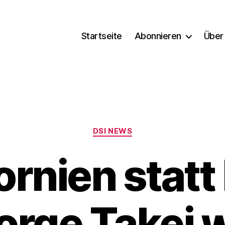
Startseite
Abonnieren
Über
Kategorien
DSI NEWS
ornien statt
orge Takei w