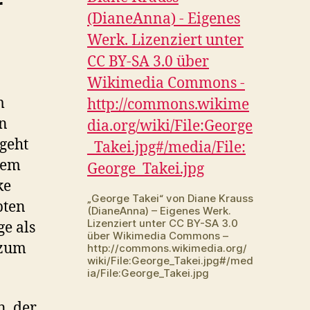
r
m
rn
 geht
dem
ke
„George Takei“ von Diane Krauss
bten
(DianeAnna) – Eigenes Werk.
Lizenziert unter CC BY-SA 3.0
ge als
über Wikimedia Commons –
 zum
http://commons.wikimedia.org/
wiki/File:George_Takei.jpg#/med
ia/File:George_Takei.jpg
n, der