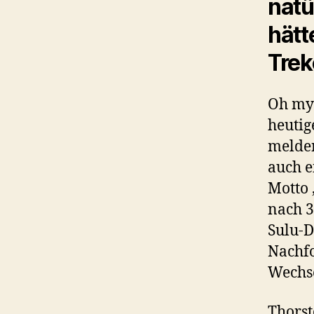
natü
hätt
Trek
Oh my!
heutig
melden
auch e
Motto 
nach 3
Sulu-D
Nachfo
Wechse
Thorst