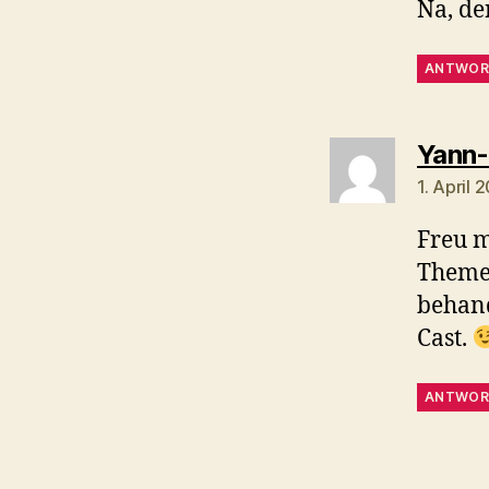
Na, de
ANTWOR
Yann-
1. April 
Freu m
Theme
behand
Cast.
ANTWOR