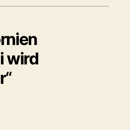
ornien
i wird
r“