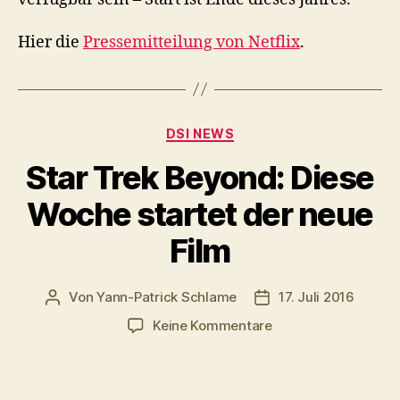
Hier die
Pressemitteilung von Netflix
.
Kategorien
DSI NEWS
Star Trek Beyond: Diese
Woche startet der neue
Film
Von
Yann-Patrick Schlame
17. Juli 2016
Beitragsautor
Veröffentlichungsda
zu
Keine Kommentare
Star
Trek
Beyond: