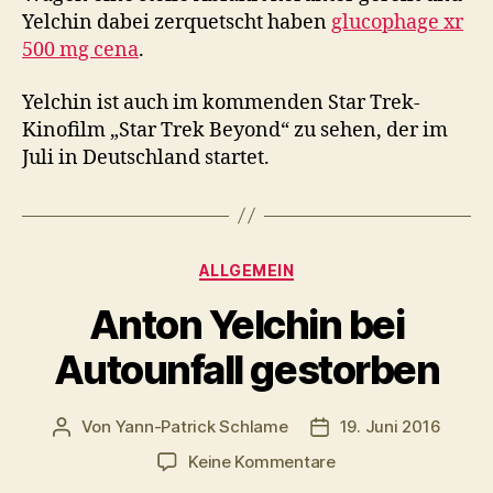
Yelchin dabei zerquetscht haben
glucophage xr
500 mg cena
.
Yelchin ist auch im kommenden Star Trek-
Kinofilm „Star Trek Beyond“ zu sehen, der im
Juli in Deutschland startet.
Kategorien
ALLGEMEIN
Anton Yelchin bei
Autounfall gestorben
Von
Yann-Patrick Schlame
19. Juni 2016
Beitragsautor
Veröffentlichungsdat
zu
Keine Kommentare
Anton