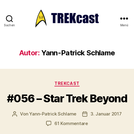
Suchen
Menü
Trekcast
Autor:
Yann-Patrick Schlame
Kategorien
TREKCAST
#056 – Star Trek Beyond
Von
Yann-Patrick Schlame
3. Januar 2017
Beitragsautor
Veröffentlichungsdat
zu
61 Kommentare
#056