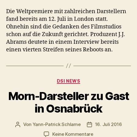
Die Weltpremiere mit zahlreichen Darstellern
fand bereits am 12. Juli in London statt.
Ohnehin sind die Gedanken des Filmstudios
schon auf die Zukunft gerichtet. Produzent J.J.
Abrams deutete in einem Interview bereits
einen vierten Streifen seines Reboots an.
Kategorien
DSI NEWS
Morn-Darsteller zu Gast
in Osnabrück
Von
Yann-Patrick Schlame
16. Juli 2016
Beitragsautor
Veröffentlichungsda
zu
Keine Kommentare