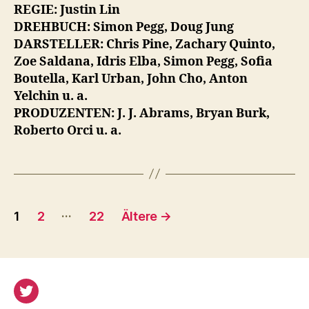
REGIE: Justin Lin
DREHBUCH: Simon Pegg, Doug Jung
DARSTELLER: Chris Pine, Zachary Quinto,
Zoe Saldana, Idris Elba, Simon Pegg, Sofia
Boutella,
Karl Urban, John Cho, Anton
Yelchin u. a.
PRODUZENTEN: J. J. Abrams, Bryan Burk,
Roberto Orci u. a.
Seitennummerierung
…
1
2
22
Ältere
→
der
Beiträge
Twitter