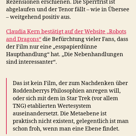
Rezensionen erschienen. Die Sperrfrist ist
in
abgelaufen und der Tenor fällt – wie in Übersee
Deutschland
– weitgehend positiv aus.
Claudia Kern bestätigt auf der Website „Robots
and Dragons“
die Befürchtung vieler Fans, dass
der Film nur eine „esspapierdünne
Haupthandlung“ hat. „Die Nebenhandlungen
sind interessanter“.
Das ist kein Film, der zum Nachdenken über
Roddenberrys Philosophien anregen will,
oder sich mit dem in Star Trek (vor allem
TNG) etablierten Wertesystem
auseinandersetzt. Die Metaebene ist
praktisch nicht existent, gelegentlich ist man
schon froh, wenn man eine Ebene findet.