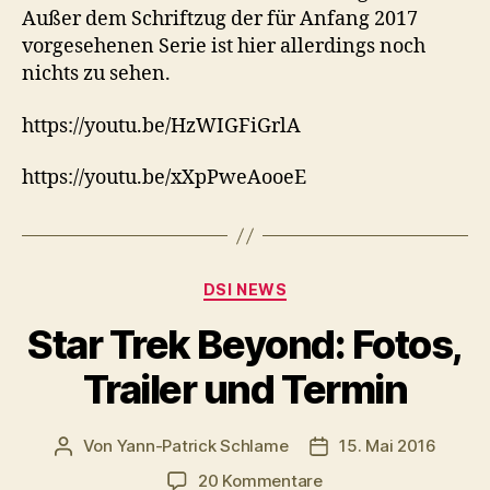
Außer dem Schriftzug der für Anfang 2017
Serie
vorgesehenen Serie ist hier allerdings noch
nichts zu sehen.
https://youtu.be/HzWIGFiGrlA
https://youtu.be/xXpPweAooeE
Kategorien
DSI NEWS
Star Trek Beyond: Fotos,
Trailer und Termin
Von
Yann-Patrick Schlame
15. Mai 2016
Beitragsautor
Veröffentlichungsda
zu
20 Kommentare