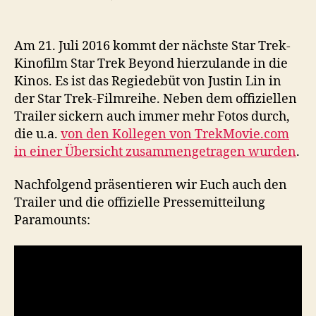
Star
Trek
Beyond:
Am 21. Juli 2016 kommt der nächste Star Trek-
Fotos,
Kinofilm Star Trek Beyond hierzulande in die
Trailer
Kinos. Es ist das Regiedebüt von Justin Lin in
und
der Star Trek-Filmreihe. Neben dem offiziellen
Termin
Trailer sickern auch immer mehr Fotos durch,
die u.a.
von den Kollegen von TrekMovie.com
in einer Übersicht zusammengetragen wurden
.
Nachfolgend präsentieren wir Euch auch den
Trailer und die offizielle Pressemitteilung
Paramounts: