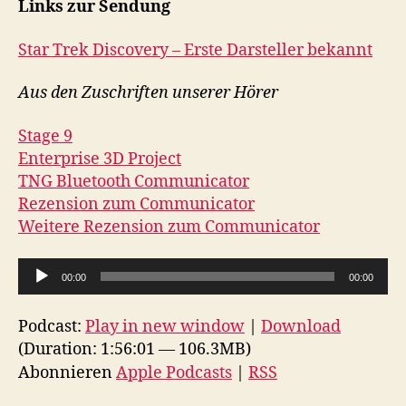
Links zur Sendung
Star Trek Discovery – Erste Darsteller bekannt
Aus den Zuschriften unserer Hörer
Stage 9
Enterprise 3D Project
TNG Bluetooth Communicator
Rezension zum Communicator
Weitere Rezension zum Communicator
A
00:00
00:00
u
d
Podcast:
Play in new window
|
Download
i
(Duration: 1:56:01 — 106.3MB)
o
Abonnieren
Apple Podcasts
|
RSS
-