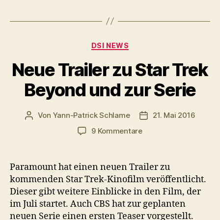
Kategorien
DSI NEWS
Neue Trailer zu Star Trek
Beyond und zur Serie
Von
Yann-Patrick Schlame
21. Mai 2016
Beitragsautor
Veröffentlichungsda
zu
9 Kommentare
Neue
Trailer
zu
Paramount hat einen neuen Trailer zu
Star
kommenden Star Trek-Kinofilm veröffentlicht.
Trek
Dieser gibt weitere Einblicke in den Film, der
Beyond
im Juli startet. Auch CBS hat zur geplanten
und
neuen Serie einen ersten Teaser vorgestellt.
zur