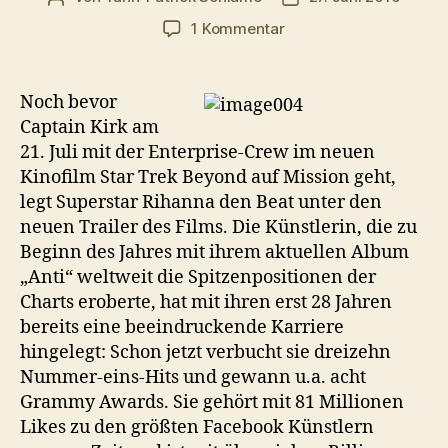
zu
1 Kommentar
Star
Trek
Beyond:
Noch bevor
Rihanna
Captain Kirk am
und
21. Juli mit der Enterprise-Crew im neuen
neuer
Kinofilm Star Trek Beyond auf Mission geht,
Trailer
legt Superstar Rihanna den Beat unter den
neuen Trailer des Films. Die Künstlerin, die zu
Beginn des Jahres mit ihrem aktuellen Album
„Anti“ weltweit die Spitzenpositionen der
Charts eroberte, hat mit ihren erst 28 Jahren
bereits eine beeindruckende Karriere
hingelegt: Schon jetzt verbucht sie dreizehn
Nummer-eins-Hits und gewann u.a. acht
Grammy Awards. Sie gehört mit 81 Millionen
Likes zu den größten Facebook Künstlern