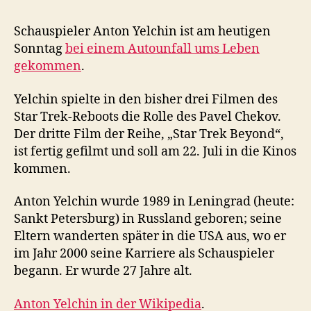
Yelchin
bei
Schauspieler Anton Yelchin ist am heutigen
Autounfall
Sonntag
bei einem Autounfall ums Leben
gestorben
gekommen
.
Yelchin spielte in den bisher drei Filmen des
Star Trek-Reboots die Rolle des Pavel Chekov.
Der dritte Film der Reihe, „Star Trek Beyond“,
ist fertig gefilmt und soll am 22. Juli in die Kinos
kommen.
Anton Yelchin wurde 1989 in Leningrad (heute:
Sankt Petersburg) in Russland geboren; seine
Eltern wanderten später in die USA aus, wo er
im Jahr 2000 seine Karriere als Schauspieler
begann. Er wurde 27 Jahre alt.
Anton Yelchin in der Wikipedia
.