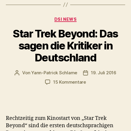
P
l
Kategorien
a
DSI NEWS
y
Star Trek Beyond: Das
e
sagen die Kritiker in
r
Deutschland
Von
Yann-Patrick Schlame
19. Juli 2016
Beitragsautor
Veröffentlichungsda
zu
15 Kommentare
Star
Trek
Beyond:
Das
sagen
Rechtzeitig zum Kinostart von „Star Trek
die
Beyond“ sind die ersten deutschsprachigen
Kritiker