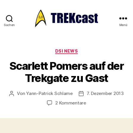
Suchen
Menü
Trekcast
Kategorien
DSI NEWS
Scarlett Pomers auf der
Trekgate zu Gast
Von
Yann-Patrick Schlame
7. Dezember 2013
Beitragsautor
Veröffentlichungsdatum
zu
2 Kommentare
Scarlett
Pomers
auf
der