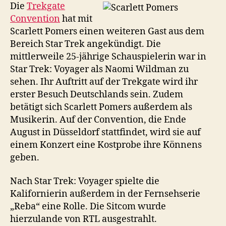
Trekgate
Die
Trekgate
zu
Convention
hat mit
Gast
Scarlett Pomers einen weiteren Gast aus dem
Bereich Star Trek angekündigt. Die
mittlerweile 25-jährige Schauspielerin war in
Star Trek: Voyager als Naomi Wildman zu
sehen. Ihr Auftritt auf der Trekgate wird ihr
erster Besuch Deutschlands sein. Zudem
betätigt sich Scarlett Pomers außerdem als
Musikerin. Auf der Convention, die Ende
August in Düsseldorf stattfindet, wird sie auf
einem Konzert eine Kostprobe ihre Könnens
geben.
Nach Star Trek: Voyager spielte die
Kalifornierin außerdem in der Fernsehserie
„Reba“ eine Rolle. Die Sitcom wurde
hierzulande von RTL ausgestrahlt.