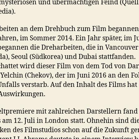
mysteriösen und übermächtigen Feind (Quell
dia).
rbeiten an dem Drehbuch zum Film begannen
ahren, im Sommer 2014. Ein Jahr später, im J
begannen die Dreharbeiten, die in Vancouver
a), Seoul (Südkorea) und Dubai stattfanden.
hattet wird dieser Film von dem Tod von Dar
Yelchin (Chekov), der im Juni 2016 an den Fo
Unfalls verstarb. Auf den Inhalt des Films hat
 Auswirkungen.
ltpremiere mit zahlreichen Darstellern fand
s am 12. Juli in London statt. Ohnehin sind di
en des Filmstudios schon auf die Zukunft ger