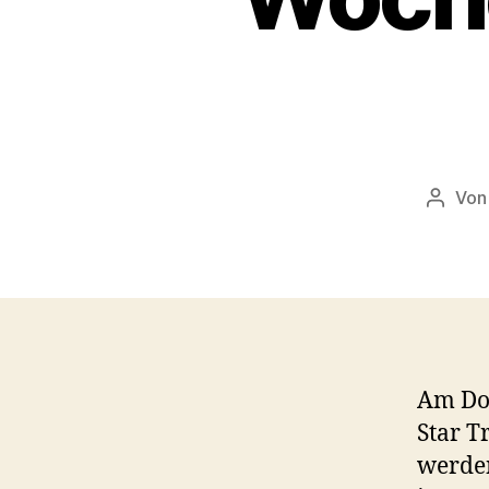
Vo
Beitra
Am Don
Star T
werde