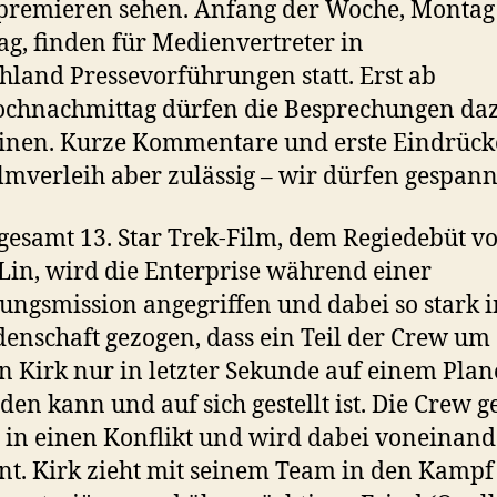
premieren sehen. Anfang der Woche, Montag
ag, finden für Medienvertreter in
hland Pressevorführungen statt. Erst ab
ochnachmittag dürfen die Besprechungen da
inen. Kurze Kommentare und erste Eindrück
ilmverleih aber zulässig – wir dürfen gespannt
gesamt 13. Star Trek-Film, dem Regiedebüt v
 Lin, wird die Enterprise während einer
ungsmission angegriffen und dabei so stark i
denschaft gezogen, dass ein Teil der Crew um
n Kirk nur in letzter Sekunde auf einem Plan
den kann und auf sich gestellt ist. Die Crew g
 in einen Konflikt und wird dabei voneinand
nt. Kirk zieht mit seinem Team in den Kampf