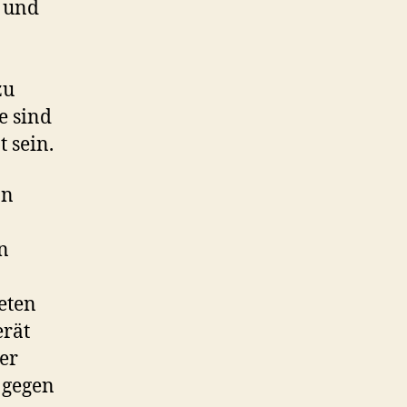
 und
zu
e sind
 sein.
on
n
eten
erät
er
 gegen