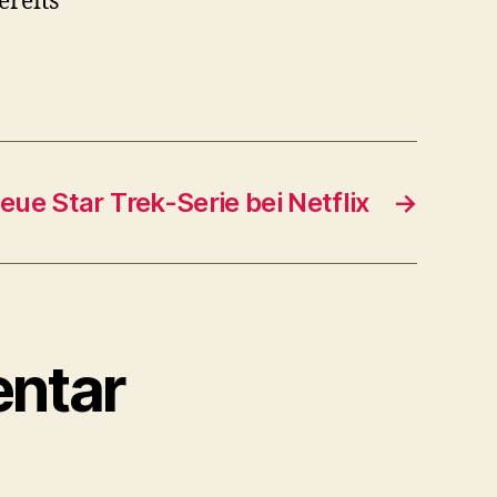
ereits
eue Star Trek-Serie bei Netflix
→
ntar