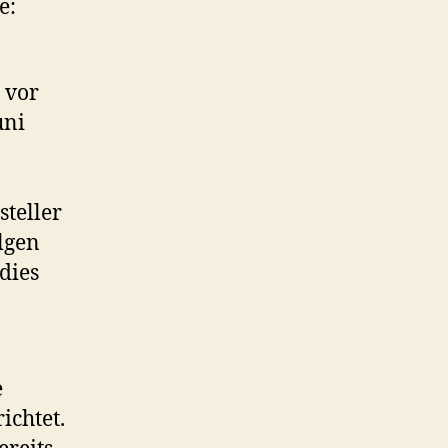
e:
 vor
uni
steller
lgen
 dies
e
ichtet.