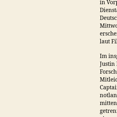
in Vor
Dienst
Deutsc
Mittw
ersche
laut F
Im ins
Justin
Forsch
Mitlei
Captai
notlan
mitten
getren