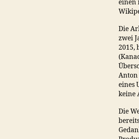
einen 
Wikipe
Die A
zwei J
2015, 
(Kanad
Übersc
Anton 
eines 
keine
Die We
bereit
Gedank