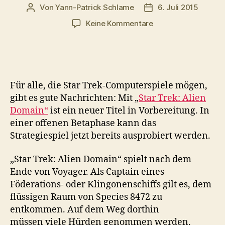
Von
Yann-Patrick Schlame
6. Juli 2015
Beitragsautor
Veröffentlichungsda
zu
Keine Kommentare
Star
Trek:
Alien
Domain
–
Für alle, die Star Trek-Computerspiele mögen,
neues
gibt es gute Nachrichten: Mit „
Star Trek: Alien
Computerspiel
Domain“
ist ein neuer Titel in Vorbereitung. In
in
einer offenen Betaphase kann das
der
Betaphase
Strategiespiel jetzt bereits ausprobiert werden.
„Star Trek: Alien Domain“ spielt nach dem
Ende von Voyager. Als Captain eines
Föderations- oder Klingonenschiffs gilt es, dem
flüssigen Raum von Species 8472 zu
entkommen. Auf dem Weg dorthin
müssen viele Hürden genommen werden.