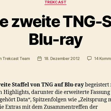
TREKCAST
ie zweite TNG-St
Blu-ray
n
Trekcast Team
18. Dezember 2012
14 Komm
agsautor
Veröffentlichungsdatum
eite Staffel von TNG auf Blu-ray
begeistert
n Highlights, darunter die erweiterte Fassung
ehört Data“, Spitzenfolgen wie „Zeitsprung 
ie Extras mit dem Zusammentreffen der