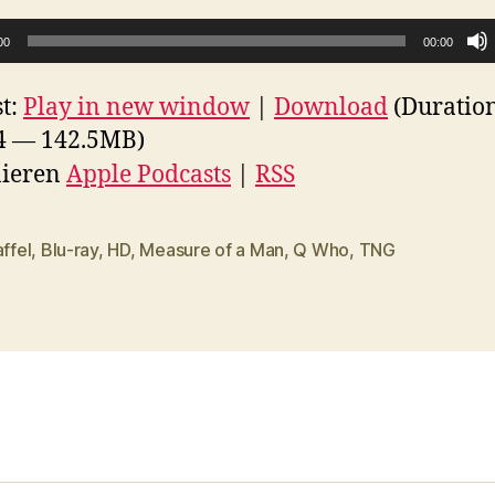
00
00:00
t:
Play in new window
|
Download
(Duratio
4 — 142.5MB)
ieren
Apple Podcasts
|
RSS
affel
,
Blu-ray
,
HD
,
Measure of a Man
,
Q Who
,
TNG
rter