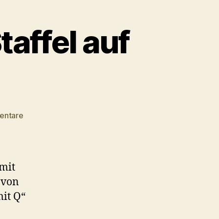
affel auf
zu
entare
#012
–
Die
zweite
 mit
TNG-
 von
Staffel
mit Q“
auf
Blu-