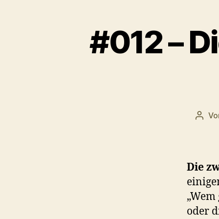
#012 – D
Vo
Beitr
Die zw
einige
„Wem g
oder d