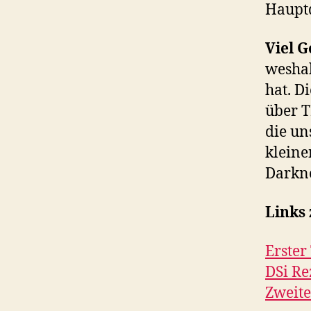
Hauptd
Viel G
weshal
hat. D
über T
die un
kleine
Darkne
Links
Erster
DSi Re
Zweite