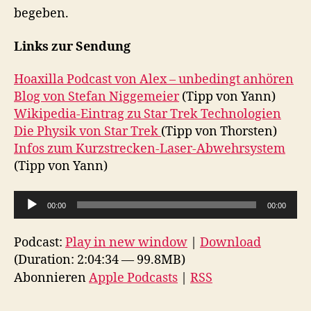
begeben.
Links zur Sendung
Hoaxilla Podcast von Alex – unbedingt anhören
Blog von Stefan Niggemeier
(Tipp von Yann)
Wikipedia-Eintrag zu Star Trek Technologien
Die Physik von Star Trek
(Tipp von Thorsten)
Infos zum Kurzstrecken-Laser-Abwehrsystem
(Tipp von Yann)
A
00:00
00:00
u
d
Podcast:
Play in new window
|
Download
i
(Duration: 2:04:34 — 99.8MB)
o
Abonnieren
Apple Podcasts
|
RSS
-