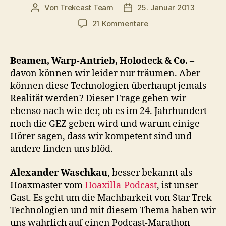
Von
Trekcast Team
25. Januar 2013
Beitragsautor
Veröffentlichungsdatum
zu
21 Kommentare
#013
–
Die
Beamen, Warp-Antrieb, Holodeck & Co.
–
Machbarkeit
davon können wir leider nur träumen. Aber
von
können diese Technologien überhaupt jemals
Star
Realität werden? Dieser Frage gehen wir
Trek-
ebenso nach wie der, ob es im 24. Jahrhundert
Technologien
noch die GEZ geben wird und warum einige
Hörer sagen, dass wir kompetent sind und
andere finden uns blöd.
Alexander Waschkau
, besser bekannt als
Hoaxmaster vom
Hoaxilla-Podcast
, ist unser
Gast. Es geht um die Machbarkeit von Star Trek
Technologien und mit diesem Thema haben wir
uns wahrlich auf einen Podcast-Marathon