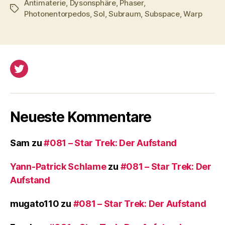
P
Antimaterie
,
Dysonsphäre
,
Phaser
,
Schlagwörter
l
Photonentorpedos
,
Sol
,
Subraum
,
Subspace
,
Warp
a
y
e
r
Twitter
Neueste Kommentare
Sam
zu
#081 – Star Trek: Der Aufstand
Yann-Patrick Schlame
zu
#081 – Star Trek: Der
Aufstand
mugato110
zu
#081 – Star Trek: Der Aufstand