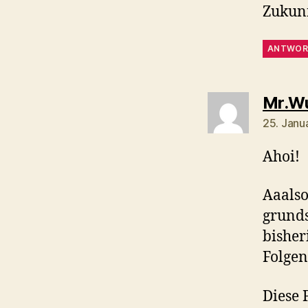
Zukun
ANTWOR
Mr.W
25. Janu
Ahoi!
Aaalso
grunds
bisher
Folgen
Diese 