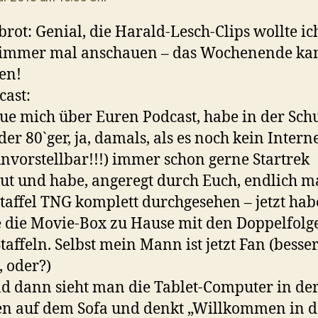
rot: Genial, die Harald-Lesch-Clips wollte ic
 immer mal anschauen – das Wochenende ka
en!
ast:
eue mich über Euren Podcast, habe in der Schu
der 80`ger, ja, damals, als es noch kein Intern
vorstellbar!!!) immer schon gerne Startrek
ut und habe, angeregt durch Euch, endlich ma
Staffel TNG komplett durchgesehen – jetzt ha
 die Movie-Box zu Hause mit den Doppelfolg
Staffeln. Selbst mein Mann ist jetzt Fan (besser
, oder?)
nd dann sieht man die Tablet-Computer in der
n auf dem Sofa und denkt „Willkommen in d