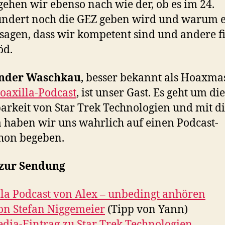
gehen wir ebenso nach wie der, ob es im 24.
ndert noch die GEZ geben wird und warum e
sagen, dass wir kompetent sind und andere 
öd.
nder Waschkau
, besser bekannt als Hoaxma
oaxilla-Podcast
, ist unser Gast. Es geht um die
rkeit von Star Trek Technologien und mit d
haben wir uns wahrlich auf einen Podcast-
hon begeben.
 zur Sendung
la Podcast von Alex – unbedingt anhören
on Stefan Niggemeier
(Tipp von Yann)
dia-Eintrag zu Star Trek Technologien