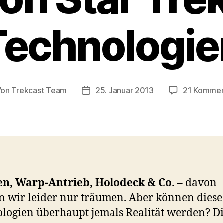
Technologie
Von
Trekcast Team
25. Januar 2013
21 Kommen
tragsautor
Veröffentlichungsdatum
n, Warp-Antrieb, Holodeck & Co.
– davon
 wir leider nur träumen. Aber können diese
logien überhaupt jemals Realität werden? D