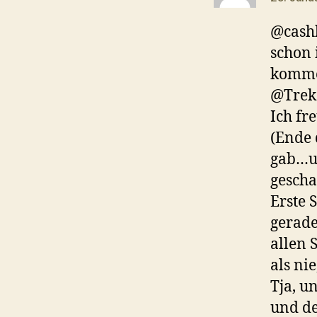
@cashb
schon
komm
@Trekc
Ich fr
(Ende 
gab…un
gescha
Erste 
gerade
allen 
als nie
Tja, u
und de