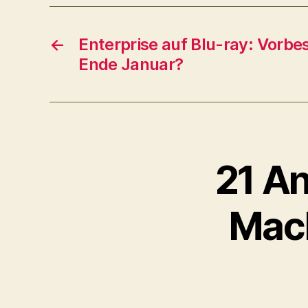
e
r
←
Enterprise auf Blu-ray: Vorbe
Ende Januar?
21 An
Mach