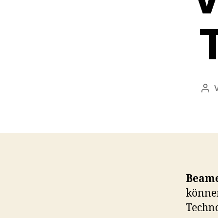
Bei
Beame
können
Techno