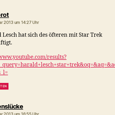
sagt:
rot
ar 2013 um 14:27 Uhr
 Lesch hat sich des öfteren mit Star Trek
tigt.
/www.youtube.com/results?
h_query=harald+lesch+star+trek&oq=&aq=&a
_l=
TEN
sagt:
nslücke
ar 2013 um 16:55 Uhr