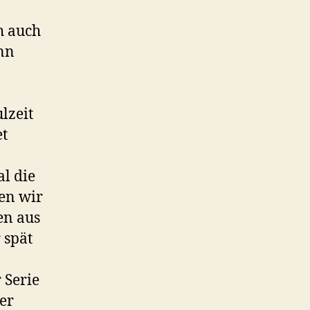
t
s
h auch
t
nn
ä
r
lzeit
k
et
e
z
l die
u
ben wir
r
en aus
e
 spät
g
e
 Serie
l
er
n