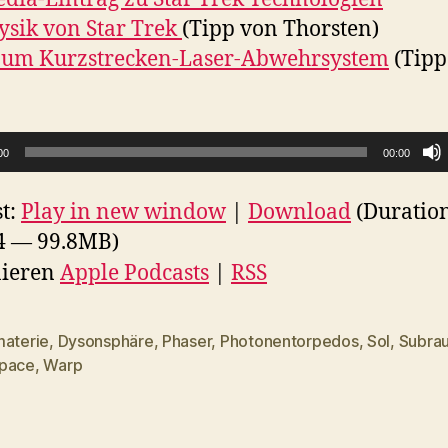
ysik von Star Trek
(Tipp von Thorsten)
 zum Kurzstrecken-Laser-Abwehrsystem
(Tipp
00
00:00
t:
Play in new window
|
Download
(Duratio
4 — 99.8MB)
ieren
Apple Podcasts
|
RSS
materie
,
Dysonsphäre
,
Phaser
,
Photonentorpedos
,
Sol
,
Subra
rter
pace
,
Warp