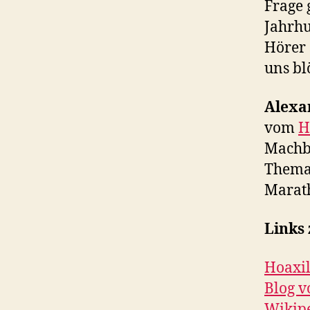
Frage 
Jahrhu
Hörer 
uns bl
Alexa
vom
H
Machba
Thema 
Marat
Links
Hoaxil
Blog v
Wikipe