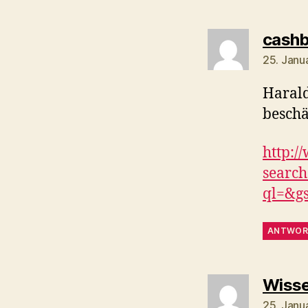
cashb
25. Janu
Harald
beschäf
http:/
searc
ql=&gs
ANTWOR
Wisse
25. Janu