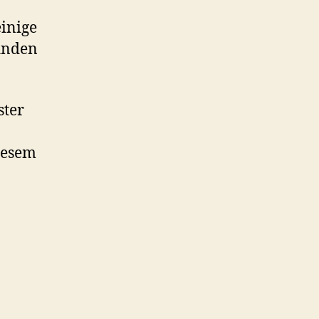
inige
finden
ster
iesem