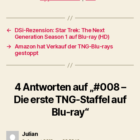
-
P
l
a
←
DSi-Rezension: Star Trek: The Next
Generation Season 1 auf Blu-ray (HD)
y
→
Amazon hat Verkauf der TNG-Blu-rays
e
gestoppt
r
4 Antworten auf „#008 –
Die erste TNG-Staffel auf
Blu-ray“
sagt:
Julian