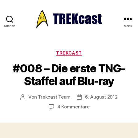
Suchen
Menü
Trekcast
Kategorien
TREKCAST
#008 – Die erste TNG-
Staffel auf Blu-ray
Von
Trekcast Team
6. August 2012
Beitragsautor
Veröffentlichungsdatum
zu
4 Kommentare
#008
–
Die
erste