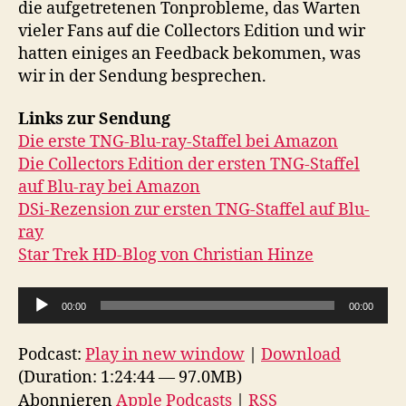
die aufgetretenen Tonprobleme, das Warten
vieler Fans auf die Collectors Edition und wir
hatten einiges an Feedback bekommen, was
wir in der Sendung besprechen.
Links zur Sendung
Die erste TNG-Blu-ray-Staffel bei Amazon
Die Collectors Edition der ersten TNG-Staffel
auf Blu-ray bei Amazon
DSi-Rezension zur ersten TNG-Staffel auf Blu-
ray
Star Trek HD-Blog von Christian Hinze
A
00:00
00:00
u
d
Podcast:
Play in new window
|
Download
i
(Duration: 1:24:44 — 97.0MB)
o
Abonnieren
Apple Podcasts
|
RSS