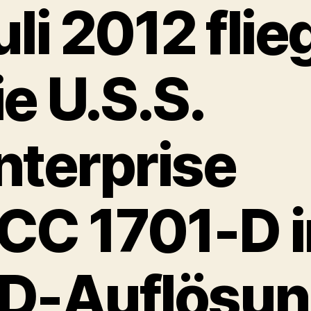
uli 2012 flie
ie U.S.S.
nterprise
CC 1701-D i
D-Auflösu