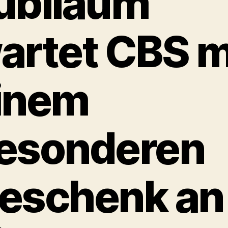
ubiläum
artet CBS m
inem
esonderen
eschenk an