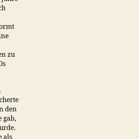
ch
formt
ine
en zu
Ds
n
cherte
in den
e gab,
urde.
e als