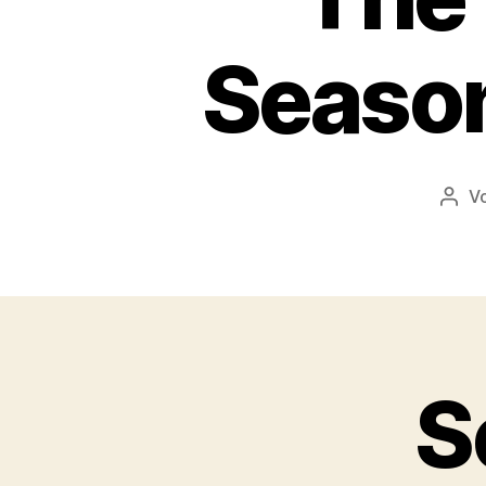
Season
V
Beit
S