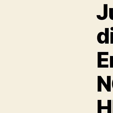
J
d
E
N
H