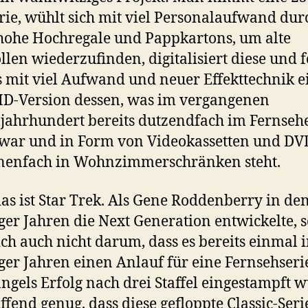
erie, wühlt sich mit viel Personalaufwand dur
ohe Hochregale und Pappkartons, um alte
llen wiederzufinden, digitalisiert diese und 
 mit viel Aufwand und neuer Effekttechnik e
D-Version dessen, was im vergangenen
ljahrhundert bereits dutzendfach im Fernseh
war und in Form von Videokassetten und DV
onenfach in Wohnzimmerschränken steht.
as ist Star Trek. Als Gene Roddenberry in de
ger Jahren die Next Generation entwickelte, s
ch auch nicht darum, dass es bereits einmal 
ger Jahren einen Anlauf für eine Fernsehseri
ngels Erfolg nach drei Staffel eingestampft w
ffend genug, dass diese gefloppte Classic-Seri