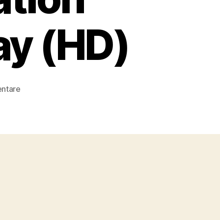
ay (HD)
zu
ntare
DSi-
Rezension:
Star
Trek:
The
Next
Generation
Season
1
auf
Blu-