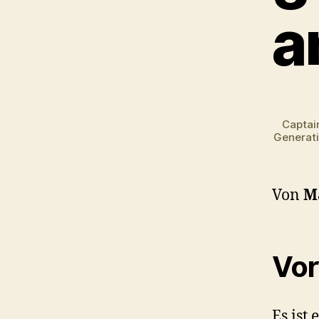
a
Captai
Generati
Von
M
Vor
Es ist