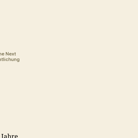
he Next
ntlichung
 Jahre