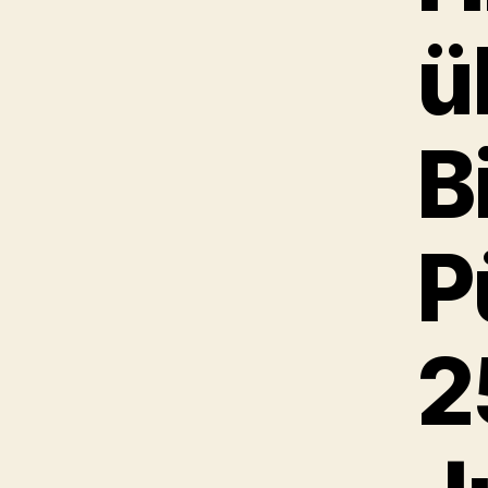
ü
B
P
2