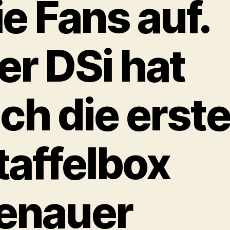
ie Fans auf.
er DSi hat
ich die erst
taffelbox
enauer