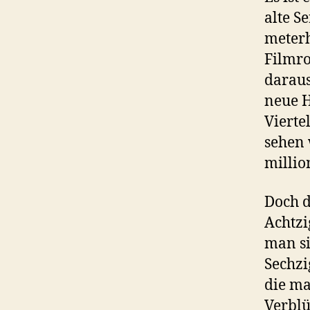
alte S
meterh
Filmro
daraus
neue H
Vierte
sehen 
milli
Doch d
Achtzi
man si
Sechzi
die ma
Verblü