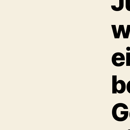
J
w
e
b
G