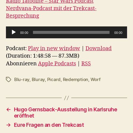
Radio Tatooine – Star Wars Podcast
Nerdvana-Podcast mit der Trekcast-
Besprechung
A
00:00
00:00
u
d
Podcast:
Play in new window
|
Download
i
(Duration: 1:48:58 — 87.3MB)
o
Abonnieren
Apple Podcasts
|
RSS
-
P
Blu-ray
,
Bluray
,
Picard
,
Redemption
,
Worf
Schlagwörter
l
a
y
←
Hugo Gernsback-Ausstellung in Karlsruhe
e
eröffnet
r
→
Eure Fragen an den Trekcast