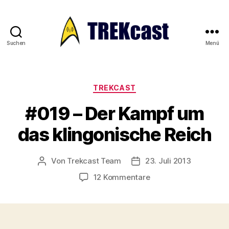
Suchen
Menü
Trekcast
Kategorien
TREKCAST
#019 – Der Kampf um
das klingonische Reich
Von
Trekcast Team
23. Juli 2013
Beitragsautor
Veröffentlichungsdatum
zu
12 Kommentare
#019
–
Der
Kampf