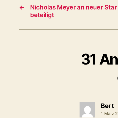
←
Nicholas Meyer an neuer Star
y
beteiligt
e
r
31 An
s
Bert
1. März 