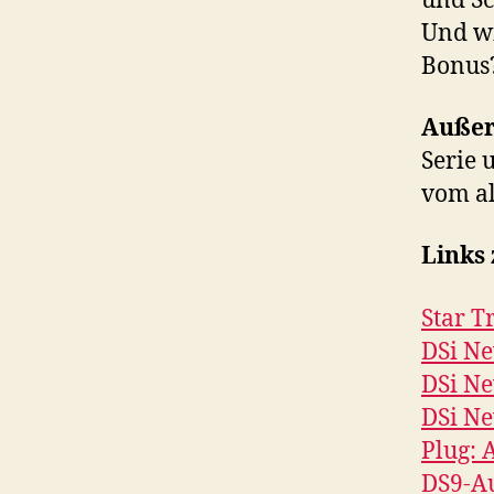
und Sc
Und wi
Bonus
Auße
Serie 
vom al
Links
Star T
DSi Ne
DSi Ne
DSi Ne
Plug: 
DS9-Au