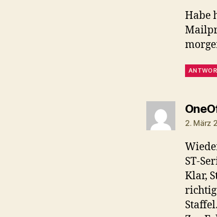
Habe 
Mailpr
morgen
ANTWOR
OneO
2. März 
Wieder
ST-Ser
Klar, 
richtig
Staffel