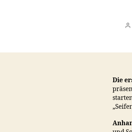
B
Die er
präsen
starte
„Seife
Anhan