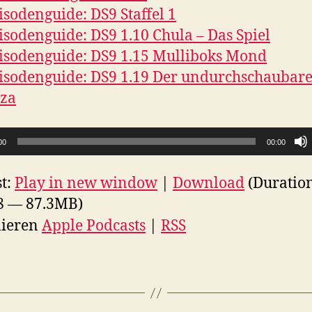
isodenguide: DS9 Staffel 1
isodenguide: DS9 1.10 Chula – Das Spiel
isodenguide: DS9 1.15 Mulliboks Mond
isodenguide: DS9 1.19 Der undurchschaubar
tza
00
00:00
t:
Play in new window
|
Download
(Duratio
8 — 87.3MB)
ieren
Apple Podcasts
|
RSS