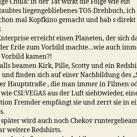
lge Chula: in der Tat wirkt die Folge wie ein
taubtes liegengebliebenes TOS-Drehbuch, ich
chon mal Kopfkino gemacht und hab s direkt
:
nterprise erreicht einen Planeten, der sich d
der Erde zum Vorbild machte…wie auch imm
 Vorbild kamen?!
alls beamen Kirk, Pille, Scotty und ein Redshi
, und finden sich auf einer Nachbildung des „
der Hauptstraße , die man immer in Filmen o
 wie CSI:VEGAS aus der Luft sieht)wieder, ein
tion Fremder empfängt sie und zerrt sie in ei
s.
später wird auch noch Chekov runtergebea
ar weitere Redshirts.