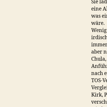
Sie la
eine A
was ei
wäre.
Wenig 
irdisch
immer 
aber n
Chula,
Anführ
nach e
TOS-Ve
Vergle
Kirk, 
versch