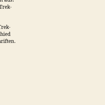
mt aus?
Trek-
Trek-
chied
riften.