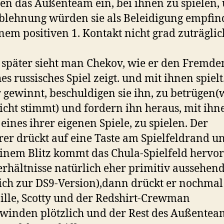
den das Außenteam ein, bei ihnen zu spielen,
blehnung würden sie als Beleidigung empfin
nem positiven 1. Kontakt nicht grad zuträglic
später sieht man Chekov, wie er den Fremde
es russisches Spiel zeigt. und mit ihnen spielt
gewinnt, beschuldigen sie ihn, zu betrügen(
icht stimmt) und fordern ihn heraus, mit ihn
 eines ihrer eigenen Spiele, zu spielen. Der
er drückt auf eine Taste am Spielfeldrand u
inem Blitz kommt das Chula-Spielfeld hervor
rhältnisse natürlich eher primitiv aussehen
ich zur DS9-Version),dann drückt er nochma
Pille, Scotty und der Redshirt-Crewman
winden plötzlich und der Rest des Außenteam