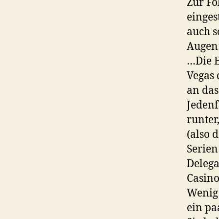
Zur Fo
einges
auch s
Augen
…Die E
Vegas 
an das
Jedenf
runter
(also 
Serien
Delega
Casino
Wenig 
ein pa