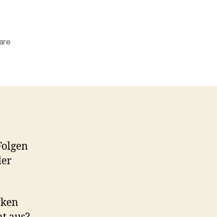
zu
are
#048
–
Die
erste
DS9-
Staffel
Folgen
der
rken