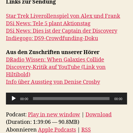
Links zur Sendung
Star Trek Liverollenspiel von Alex und Frank
DSi News: Tele 5 plant Aktionstag
DSi News: Dies ist der Captain der Discovery
Indiegogo: DS9-Crowdfunding-Doku
Aus den Zuschriften unserer Hörer
DRadio Wissen: When Galaxies Collide
Discovery-Kritik auf YouTube (Link von
Hiltibold)
Info über Ausstieg von Denise Crosby
A
00:00
00:00
u
d
Podcast:
Play in new window
|
Download
i
(Duration: 1:39:06 — 90.8MB)
o
Abonnieren
Apple Podcasts
|
RSS