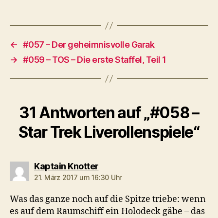
-
P
l
a
←
#057 – Der geheimnisvolle Garak
y
→
#059 – TOS – Die erste Staffel, Teil 1
e
r
31 Antworten auf „#058 –
Star Trek Liverollenspiele“
sagt:
Kaptain Knotter
21. März 2017 um 16:30 Uhr
Was das ganze noch auf die Spitze triebe: wenn
es auf dem Raumschiff ein Holodeck gäbe – das