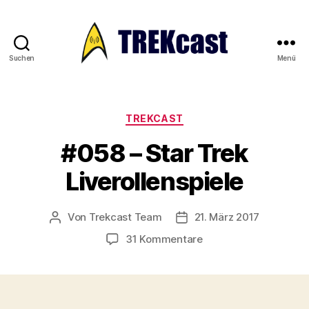
Suchen
Menü
Trekcast
Kategorien
TREKCAST
#058 – Star Trek
Liverollenspiele
Von
Trekcast Team
21. März 2017
Beitragsautor
Veröffentlichungsdatum
zu
31 Kommentare
#058
–
Star
Trek