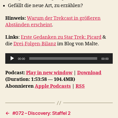
Gefällt die neue Art, zu erzählen?
Hinweis:
Warum der Trekcast in größeren
Abständen erscheint
.
Links
:
Erste Gedanken zu Star Trek: Picard
&
die
Drei-Folgen-Bilanz
im Blog von Malte.
A
00:00
00:00
u
d
Podcast:
Play in new window
|
Download
i
(Duration: 1:53:58 — 104.4MB)
o
Abonnieren
Apple Podcasts
|
RSS
-
P
l
a
←
#072 – Discovery: Staffel 2