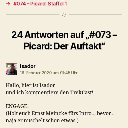
y
→
#074 – Picard: Staffel 1
e
r
24 Antworten auf „#073 –
Picard: Der Auftakt“
sagt:
Isador
16. Februar 2020 um 01:45 Uhr
Hallo, hier ist Isador
und ich kommentiere den TrekCast!
ENGAGE!
(Holt euch Ernst Meincke fürs Intro… bevor…
naja er nuschelt schon etwas.)