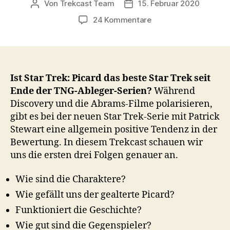
Von
Trekcast Team
15. Februar 2020
Beitragsautor
Veröffentlichungsdatum
zu
24 Kommentare
#073
–
Picard:
Der
Auftakt
Ist Star Trek: Picard das beste Star Trek seit
Ende der TNG-Ableger-Serien?
Während
Discovery und die Abrams-Filme polarisieren,
gibt es bei der neuen Star Trek-Serie mit Patrick
Stewart eine allgemein positive Tendenz in der
Bewertung. In diesem Trekcast schauen wir
uns die ersten drei Folgen genauer an.
Wie sind die Charaktere?
Wie gefällt uns der gealterte Picard?
Funktioniert die Geschichte?
Wie gut sind die Gegenspieler?