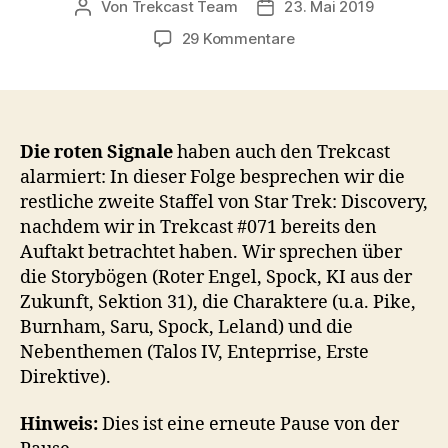
Von
Trekcast Team
23. Mai 2019
Beitragsautor
Veröffentlichungsdatum
zu
29 Kommentare
#072
–
Discovery:
Staffel
2
Die roten Signale
haben auch den Trekcast
alarmiert: In dieser Folge besprechen wir die
restliche zweite Staffel von Star Trek: Discovery,
nachdem wir in Trekcast #071 bereits den
Auftakt betrachtet haben. Wir sprechen über
die Storybögen (Roter Engel, Spock, KI aus der
Zukunft, Sektion 31), die Charaktere (u.a. Pike,
Burnham, Saru, Spock, Leland) und die
Nebenthemen (Talos IV, Enteprrise, Erste
Direktive).
Hinweis:
Dies ist eine erneute Pause von der