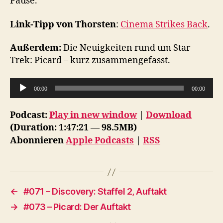
Pause.
Link-Tipp von Thorsten
:
Cinema Strikes Back
.
Außerdem:
Die Neuigkeiten rund um Star
Trek: Picard – kurz zusammengefasst.
A
00:00
00:00
u
d
Podcast:
Play in new window
|
Download
i
(Duration: 1:47:21 — 98.5MB)
o
Abonnieren
Apple Podcasts
|
RSS
-
P
l
a
←
#071 – Discovery: Staffel 2, Auftakt
y
→
#073 – Picard: Der Auftakt
e