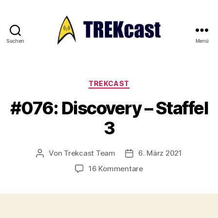
Suchen
Menü
Trekcast
Kategorien
TREKCAST
#076: Discovery – Staffel
3
Von
Trekcast Team
6. März 2021
Beitragsautor
Veröffentlichungsdatum
zu
16 Kommentare
#076:
Discovery
–
Staffel