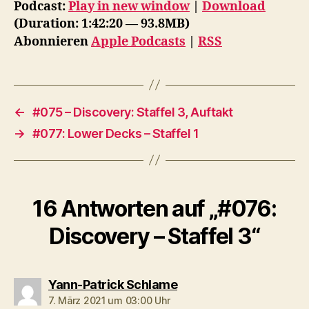
d
Podcast:
Play in new window
|
Download
i
(Duration: 1:42:20 — 93.8MB)
o
Abonnieren
Apple Podcasts
|
RSS
-
P
l
a
←
#075 – Discovery: Staffel 3, Auftakt
y
→
#077: Lower Decks – Staffel 1
e
r
16 Antworten auf „#076:
Discovery – Staffel 3“
sagt:
Yann-Patrick Schlame
7. März 2021 um 03:00 Uhr