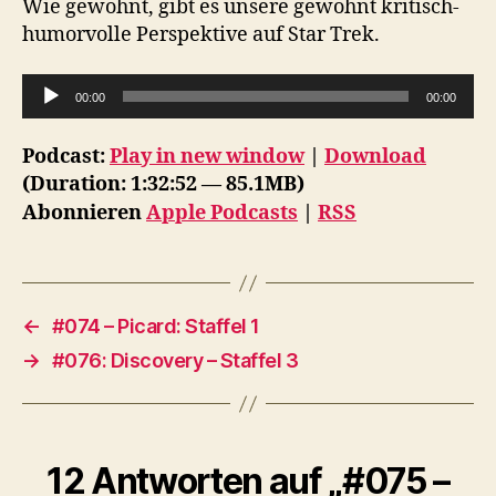
Wie gewohnt, gibt es unsere gewohnt kritisch-
humorvolle Perspektive auf Star Trek.
A
00:00
00:00
u
d
Podcast:
Play in new window
|
Download
i
(Duration: 1:32:52 — 85.1MB)
o
Abonnieren
Apple Podcasts
|
RSS
-
P
l
a
←
#074 – Picard: Staffel 1
y
→
#076: Discovery – Staffel 3
e
r
12 Antworten auf „#075 –