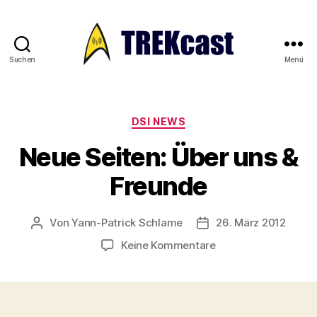
Suchen
Menü
Trekcast
Kategorien
DSI NEWS
Neue Seiten: Über uns &
Freunde
Von
Yann-Patrick Schlame
26. März 2012
Beitragsautor
Veröffentlichungsdat
zu
Keine Kommentare
Neue
Seiten:
Über
uns