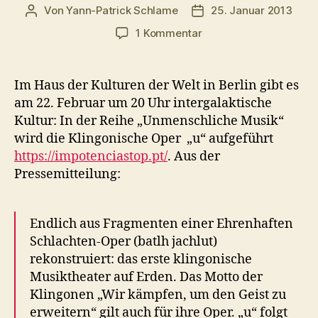
Von
Yann-Patrick Schlame
25. Januar 2013
Beitragsautor
Veröffentlichungsdatu
zu
1 Kommentar
Unmenschliche
Musik:
Klingonische
Im Haus der Kulturen der Welt in Berlin gibt es
Oper
am 22. Februar um 20 Uhr intergalaktische
‚u‘
Kultur: In der Reihe „Unmenschliche Musik“
in
wird die Klingonische Oper „u“ aufgeführt
Berlin
https://impotenciastop.pt/
. Aus der
Pressemitteilung:
Endlich aus Fragmenten einer Ehrenhaften
Schlachten-Oper (batlh jachlut)
rekonstruiert: das erste klingonische
Musiktheater auf Erden. Das Motto der
Klingonen „Wir kämpfen, um den Geist zu
erweitern“ gilt auch für ihre Oper. „u“ folgt