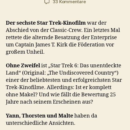
zu
33 Kommentare
#045
–
Der
Der sechste Star Trek-Kinofilm
war der
sechste
Abschied von der Classic-Crew. Ein letztes Mal
Star
rettete die alternde Besatzung der Enterprise
Trek-
um Captain James T. Kirk die Föderation vor
Kinofilm
großem Unheil.
Ohne Zweifel
ist „Star Trek 6: Das unentdeckte
Land“ (Original: „The Undiscovered Country“)
einer der beliebtesten und erfolgreichsten Star
Trek-Kinofilme. Allerdings: Ist er komplett
ohne Makel? Und wie fällt die Bewertung 25
Jahre nach seinem Erscheinen aus?
Yann, Thorsten und Malte
haben da
unterschiedliche Ansichten.