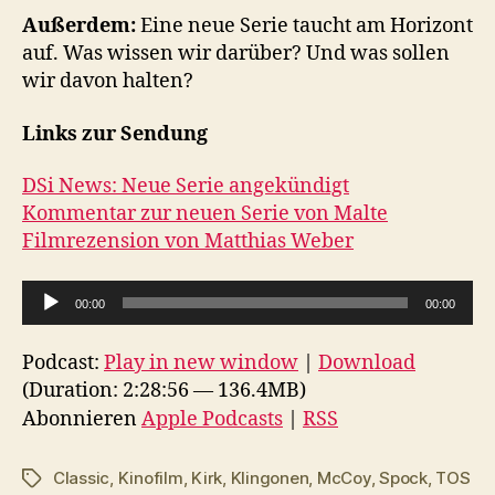
Außerdem:
Eine neue Serie taucht am Horizont
auf. Was wissen wir darüber? Und was sollen
wir davon halten?
Links zur Sendung
DSi News: Neue Serie angekündigt
Kommentar zur neuen Serie von Malte
Filmrezension von Matthias Weber
A
00:00
00:00
u
d
Podcast:
Play in new window
|
Download
i
(Duration: 2:28:56 — 136.4MB)
o
Abonnieren
Apple Podcasts
|
RSS
-
P
Classic
,
Kinofilm
,
Kirk
,
Klingonen
,
McCoy
,
Spock
,
TOS
Schlagwörter