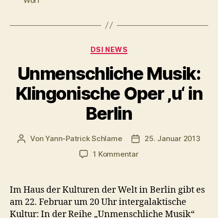
Worf
Kategorien
DSI NEWS
Unmenschliche Musik:
Klingonische Oper ‚u‘ in
Berlin
Von
Yann-Patrick Schlame
25. Januar 2013
Beitragsautor
Veröffentlichungsdatu
zu
1 Kommentar
Unmenschliche
Musik:
Klingonische
Im Haus der Kulturen der Welt in Berlin gibt es
Oper
am 22. Februar um 20 Uhr intergalaktische
‚u‘
Kultur: In der Reihe „Unmenschliche Musik“
in