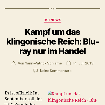
l
a
y
Kategorien
e
DSI NEWS
r
Kampf um das
klingonische Reich: Blu-
ray nur im Handel
Von
Yann-Patrick Schlame
14. Juli 2013
Beitragsautor
Veröffentlichungsda
zu
Keine Kommentare
Kampf
um
das
klingonische
Es ist offiziell: Im
Reich:
September soll der
Blu-
TNG Zweiteiler