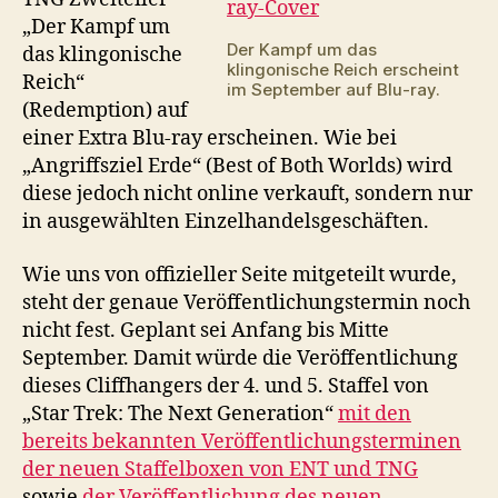
ray
„Der Kampf um
nur
Der Kampf um das
das klingonische
im
klingonische Reich erscheint
Handel
Reich“
im September auf Blu-ray.
(Redemption) auf
einer Extra Blu-ray erscheinen. Wie bei
„Angriffsziel Erde“ (Best of Both Worlds) wird
diese jedoch nicht online verkauft, sondern nur
in ausgewählten Einzelhandelsgeschäften.
Wie uns von offizieller Seite mitgeteilt wurde,
steht der genaue Veröffentlichungstermin noch
nicht fest. Geplant sei Anfang bis Mitte
September. Damit würde die Veröffentlichung
dieses Cliffhangers der 4. und 5. Staffel von
„Star Trek: The Next Generation“
mit den
bereits bekannten Veröffentlichungsterminen
der neuen Staffelboxen von ENT und TNG
sowie
der Veröffentlichung des neuen