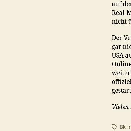
auf de
Real-M
nicht 
Der Ve
gar ni
USA au
Online
weiter
offizi
gestar
Vielen
Blu-r
Schlagwö