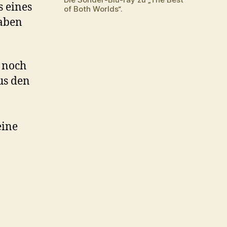
Real
s eines
of Both Worlds“.
auf
gaben
g noch
us den
eine