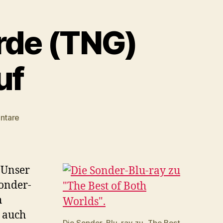
Erde (TNG)
uf
zu
ntare
Blu-
ray
zu
Angriffsziel
 Unser
Erde
Sonder-
(TNG)
h
taucht
bei
r auch
Die Sonder-Blu-ray zu „The Best