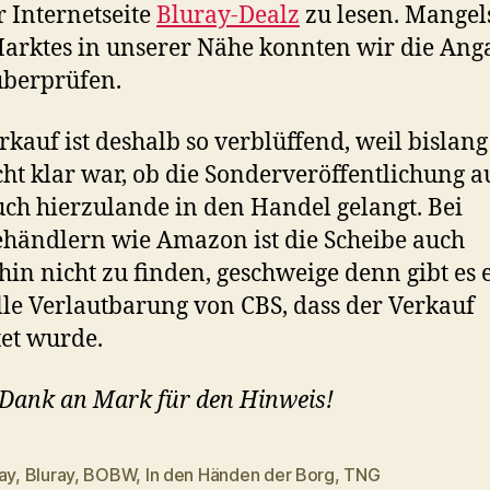
r Internetseite
Bluray-Dealz
zu lesen. Mangel
arktes in unserer Nähe konnten wir die An
überprüfen.
rkauf ist deshalb so verblüffend, weil bislan
cht klar war, ob die Sonderveröffentlichung a
ch hierzulande in den Handel gelangt. Bei
händlern wie Amazon ist die Scheibe auch
hin nicht zu finden, geschweige denn gibt es 
elle Verlautbarung von CBS, dass der Verkauf
tet wurde.
 Dank an Mark für den Hinweis!
ay
,
Bluray
,
BOBW
,
In den Händen der Borg
,
TNG
rter