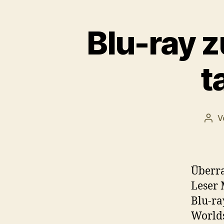
Blu-ray z
t
V
Beit
Überra
Leser 
Blu-ra
Worlds