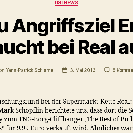
DSI NEWS
u Angriffsziel 
aucht bei Real a
on
Yann-Patrick Schlame
3. Mai 2013
8 Komme
ragsautor
Veröffentlichungsdatum
schungsfund bei der Supermarkt-Kette Real:
Mark Schöpflin berichtete uns, dass dort die 
y zum TNG-Borg-Cliffhanger „The Best of Bot
“ für 9,99 Euro verkauft wird. Ähnliches wa