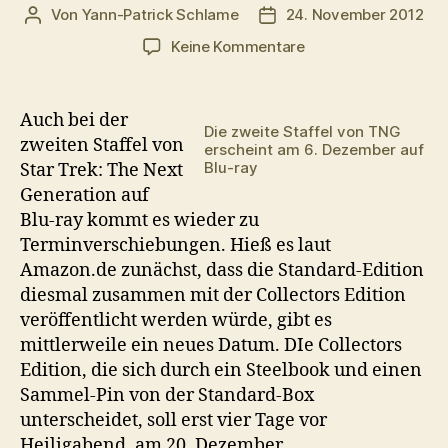
Von
Yann-Patrick Schlame
24. November 2012
Beitragsautor
Veröffentlichungsdatum
zu
Keine Kommentare
TNG
auf
Blu-
Auch bei der
Die zweite Staffel von TNG
ray:
zweiten Staffel von
erscheint am 6. Dezember auf
Collectors
Blu-ray
Star Trek: The Next
Edition
Generation auf
der
Blu-ray kommt es wieder zu
2.
Terminverschiebungen. Hieß es laut
Staffel
verschoben
Amazon.de zunächst, dass die Standard-Edition
diesmal zusammen mit der Collectors Edition
veröffentlicht werden würde, gibt es
mittlerweile ein neues Datum. DIe Collectors
Edition, die sich durch ein Steelbook und einen
Sammel-Pin von der Standard-Box
unterscheidet, soll erst vier Tage vor
Heiligabend, am 20. Dezember,