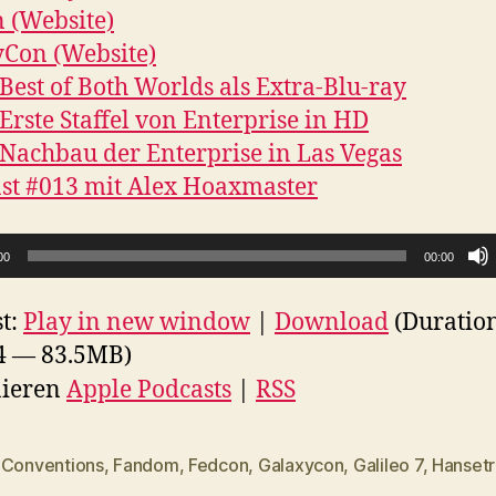
 (Website)
Con (Website)
Best of Both Worlds als Extra-Blu-ray
Erste Staffel von Enterprise in HD
Nachbau der Enterprise in Las Vegas
st #013 mit Alex Hoaxmaster
00
00:00
t:
Play in new window
|
Download
(Duratio
4 — 83.5MB)
ieren
Apple Podcasts
|
RSS
,
Conventions
,
Fandom
,
Fedcon
,
Galaxycon
,
Galileo 7
,
Hanset
rter