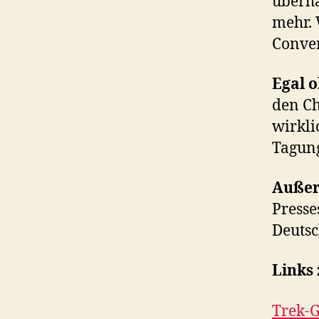
überh
mehr. 
Conven
Egal o
den Ch
wirkli
Tagung
Auße
Presse
Deutsc
Links
Trek-G