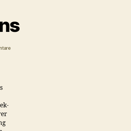
ons
zu
ntare
#014
–
Conventions
s
ek-
rer
ng