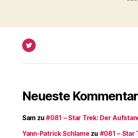
a
y
e
r
Twitter
Neueste Kommentar
Sam
zu
#081 – Star Trek: Der Aufstan
Yann-Patrick Schlame
zu
#081 – Star 