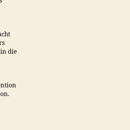
s
acht
rs
in die
ention
Con.