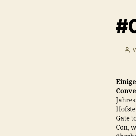
#0
V
Bei
Einig
Conve
Jahres
Hofste
Gate t
Con, w