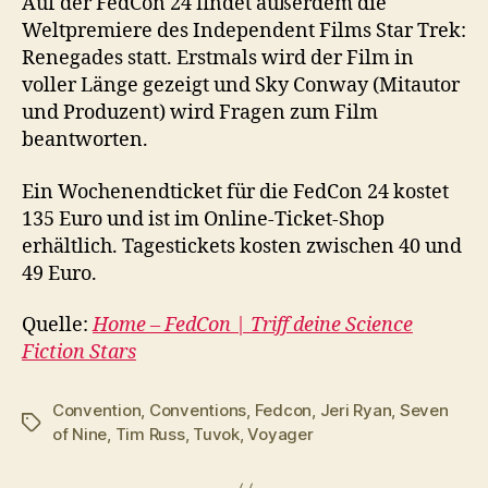
Auf der FedCon 24 findet außerdem die
Weltpremiere des Independent Films Star Trek:
Renegades statt. Erstmals wird der Film in
voller Länge gezeigt und Sky Conway (Mitautor
und Produzent) wird Fragen zum Film
beantworten.
Ein Wochenendticket für die FedCon 24 kostet
135 Euro und ist im Online-Ticket-Shop
erhältlich. Tagestickets kosten zwischen 40 und
49 Euro.
Quelle:
Home – FedCon | Triff deine Science
Fiction Stars
Convention
,
Conventions
,
Fedcon
,
Jeri Ryan
,
Seven
Schlagwörter
of Nine
,
Tim Russ
,
Tuvok
,
Voyager