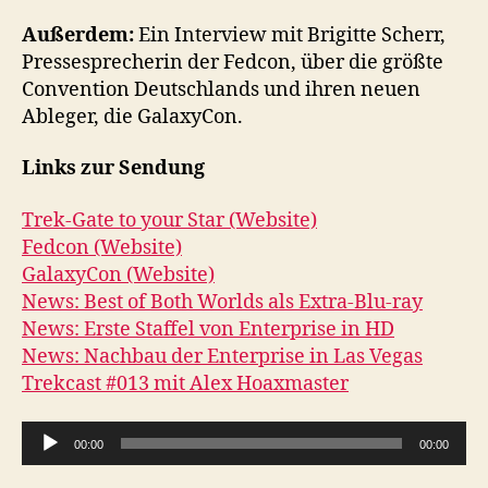
Außerdem:
Ein Interview mit Brigitte Scherr,
Pressesprecherin der Fedcon, über die größte
Convention Deutschlands und ihren neuen
Ableger, die GalaxyCon.
Links zur Sendung
Trek-Gate to your Star (Website)
Fedcon (Website)
GalaxyCon (Website)
News: Best of Both Worlds als Extra-Blu-ray
News: Erste Staffel von Enterprise in HD
News: Nachbau der Enterprise in Las Vegas
Trekcast #013 mit Alex Hoaxmaster
A
00:00
00:00
u