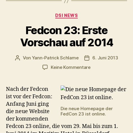
Kategorien
DSI NEWS
Fedcon 23: Erste
Vorschau auf 2014
Von
Yann-Patrick Schlame
6. Juni 2013
Beitragsautor
Veröffentlichungsda
zu
Keine Kommentare
Fedcon
23:
Erste
Nach der Fedcon
Vorschau
ist vor der Fedcon:
auf
Anfang Juni ging
2014
Die neue Homepage der
die neue Website
FedCon 23 ist online.
der kommenden
Fedcon 23 online, die vom 29. Mai bis zum 1.