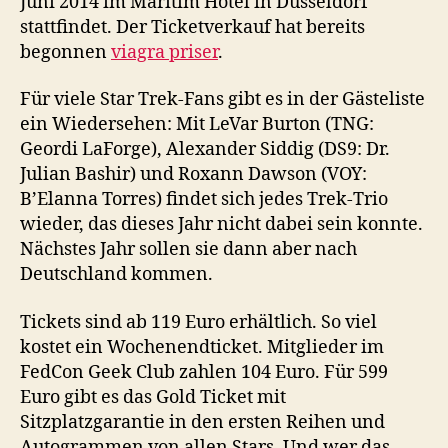
Juni 2014 im Maritim Hotel in Düsseldorf
stattfindet. Der Ticketverkauf hat bereits
begonnen
viagra priser
.
Für viele Star Trek-Fans gibt es in der Gästeliste
ein Wiedersehen: Mit LeVar Burton (TNG:
Geordi LaForge), Alexander Siddig (DS9: Dr.
Julian Bashir) und Roxann Dawson (VOY:
B’Elanna Torres) findet sich jedes Trek-Trio
wieder, das dieses Jahr nicht dabei sein konnte.
Nächstes Jahr sollen sie dann aber nach
Deutschland kommen.
Tickets sind ab 119 Euro erhältlich. So viel
kostet ein Wochenendticket. Mitglieder im
FedCon Geek Club zahlen 104 Euro. Für 599
Euro gibt es das Gold Ticket mit
Sitzplatzgarantie in den ersten Reihen und
Autogrammen von allen Stars. Und wer das