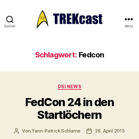
Suchen
Menü
Trekcast
Schlagwort:
Fedcon
Kategorien
DSI NEWS
FedCon 24 in den
Startlöchern
Von
Yann-Patrick Schlame
26. April 2015
Beitragsautor
Veröffentlichungsdat