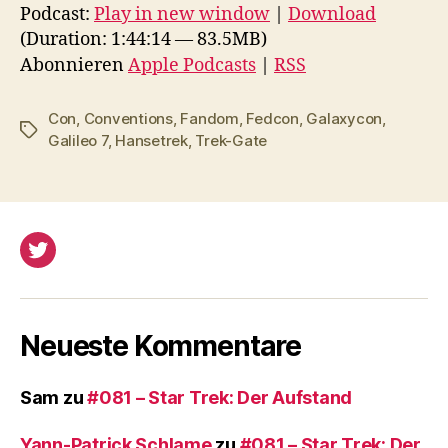
d
Podcast:
Play in new window
|
Download
i
(Duration: 1:44:14 — 83.5MB)
o
Abonnieren
Apple Podcasts
|
RSS
-
P
Con
,
Conventions
,
Fandom
,
Fedcon
,
Galaxycon
,
Schlagwörter
l
Galileo 7
,
Hansetrek
,
Trek-Gate
a
y
e
r
Twitter
Neueste Kommentare
Sam
zu
#081 – Star Trek: Der Aufstand
Yann-Patrick Schlame
zu
#081 – Star Trek: Der