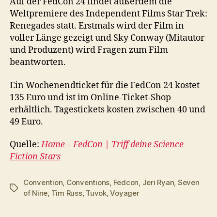
Auf der FedCon 24 findet außerdem die
Weltpremiere des Independent Films Star Trek:
Renegades statt. Erstmals wird der Film in
voller Länge gezeigt und Sky Conway (Mitautor
und Produzent) wird Fragen zum Film
beantworten.
Ein Wochenendticket für die FedCon 24 kostet
135 Euro und ist im Online-Ticket-Shop
erhältlich. Tagestickets kosten zwischen 40 und
49 Euro.
Quelle:
Home – FedCon | Triff deine Science
Fiction Stars
Convention
,
Conventions
,
Fedcon
,
Jeri Ryan
,
Seven
Schlagwörter
of Nine
,
Tim Russ
,
Tuvok
,
Voyager