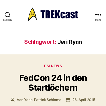
Suchen
Menü
Trekcast
Schlagwort:
Jeri Ryan
Kategorien
DSI NEWS
FedCon 24 in den
Startlöchern
Von
Yann-Patrick Schlame
26. April 2015
Beitragsautor
Veröffentlichungsdat