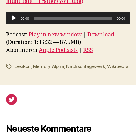
Blunt Talk – Trailer (YouTube)
A
00:00
00:00
u
d
Podcast:
Play in new window
|
Download
i
(Duration: 1:35:32 — 87.5MB)
o
Abonnieren
Apple Podcasts
|
RSS
-
P
Lexikon
,
Memory Alpha
,
Nachschlagewerk
,
Wikipedia
Schlagwörter
l
a
y
e
Twitter
r
Neueste Kommentare