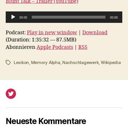
Blunt Talk – Trailer (YouTube)
A
00:00
00:00
u
d
Podcast:
Play in new window
|
Download
i
(Duration: 1:35:32 — 87.5MB)
o
Abonnieren
Apple Podcasts
|
RSS
-
P
Lexikon
,
Memory Alpha
,
Nachschlagewerk
,
Wikipedia
Schlagwörter
l
a
y
e
Twitter
r
Neueste Kommentare