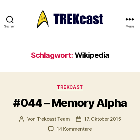
Suchen
Menü
Trekcast
Schlagwort:
Wikipedia
Kategorien
TREKCAST
#044 – Memory Alpha
Von
Trekcast Team
17. Oktober 2015
Beitragsautor
Veröffentlichungsdatum
zu
14 Kommentare
#044