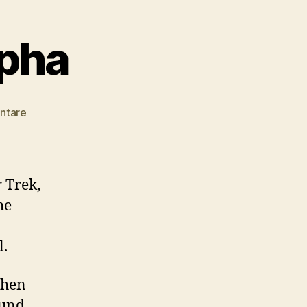
pha
zu
ntare
#044
–
Memory
Alpha
 Trek,
he
l.
chen
 und