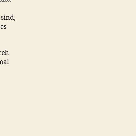
 sind,
es
reh
mal