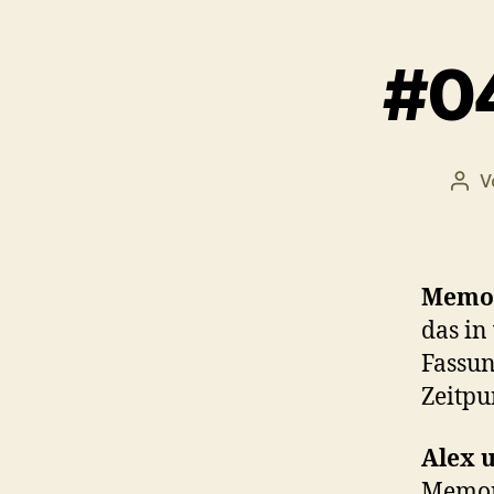
#0
V
Beit
Memor
das in
Fassun
Zeitpu
Alex 
Memory