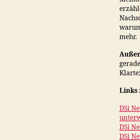
erzähl
Nachsc
warum 
mehr.
Auße
gerade
Klarte
Links
DSi Ne
unter
DSi Ne
DSi Ne