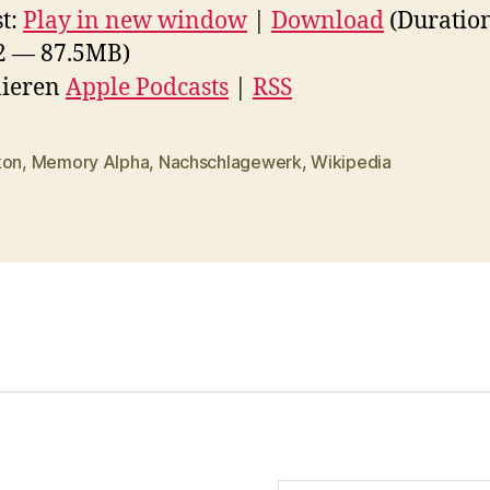
t:
Play in new window
|
Download
(Duratio
2 — 87.5MB)
ieren
Apple Podcasts
|
RSS
kon
,
Memory Alpha
,
Nachschlagewerk
,
Wikipedia
rter