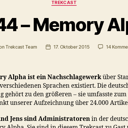
TREKCAST
44 – Memory Al
on
Trekcast Team
17. Oktober 2015
14 Komme
ragsautor
Veröffentlichungsdatum
y Alpha ist ein Nachschlagewerk
über Star
 verschiedenen Sprachen existiert. Die deutsc
g gehört zu den größeren – sie umfasste zum
nkt unserer Aufzeichnung über 24.000 Artike
und Jens sind Administratoren
in der deuts
 Alpha. Sie sind in diesem Trekcast zu Gast