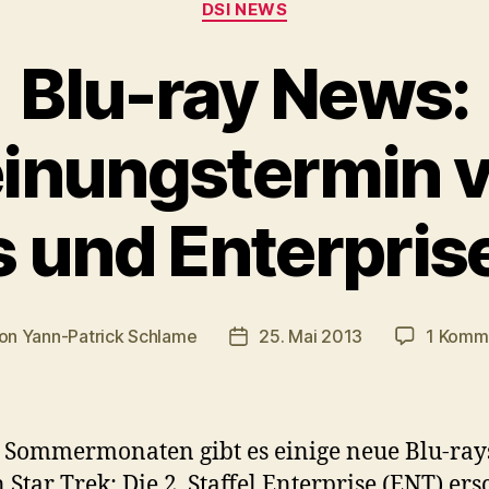
DSI NEWS
Blu-ray News:
inungstermin v
und Enterprise
on
Yann-Patrick Schlame
25. Mai 2013
1 Komm
ragsautor
Veröffentlichungsdatum
 Sommermonaten gibt es einige neue Blu-ray
 Star Trek: Die 2. Staffel Enterprise (ENT) ers