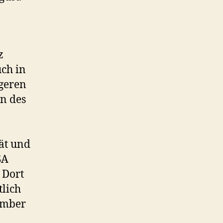
z
ch in
igeren
en des
ät und
SA
 Dort
tlich
tember