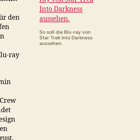
Into
Darkness
und
für den
Enterprise
fen
Staffel
So soll die Blu-ray von
on
Star Trek Into Darkness
2
aussehen.
lu-ray
rmin
r Crew
ndet
esign
ien
gust.