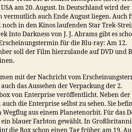
 USA am 20. August. In Deutschland wird der
 vermutlich auch Ende August liegen. Auch 
l noch in den Kinos laufenden Star Trek-Strei
rek Into Darkness von J. J. Abrams gibt es sch
Erscheinungstermin für die Blu-ray: Am 12.
ber soll der Film hierzulande auf DVD und B
inen.
men mit der Nachricht vom Erscheinungste
auch das Aussehen der Verpackung der 2.
lbox von Enterprise veröffentlicht. Neben de
n auch die Enterprise selbst zu sehen. Sie befi
m Wegflug aus einem Planetenorbit. Für das D
ein blauer Farbton gewählt. In Großbritann
int die Box schon einen Tag früher, am 19. Au