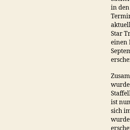
in den
Termin
aktuel
Star T
einen 
Septem
ersche
Zusam
wurde 
Staffe
ist nu
sich i
wurde 
ersche