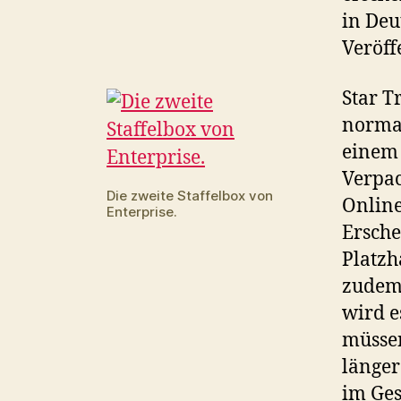
in Deu
Veröff
Star T
normal
einem 
Verpac
Die zweite Staffelbox von
Online
Enterprise.
Ersche
Platzh
zudem 
wird e
müssen
länger
im Ges