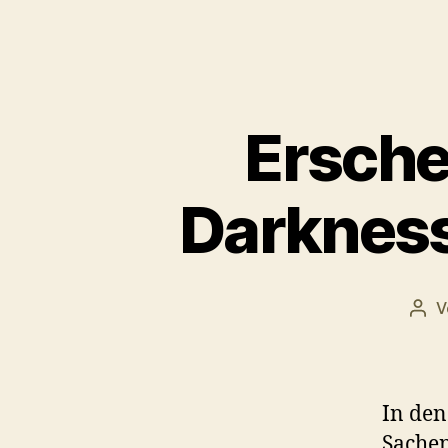
Ersche
Darkness 
V
Beit
In den
Sachen