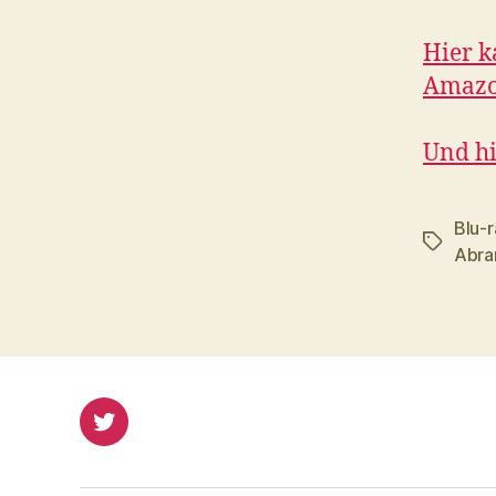
Hier k
Amazon
Und hi
Blu-r
Schlagwö
Abr
Twitter