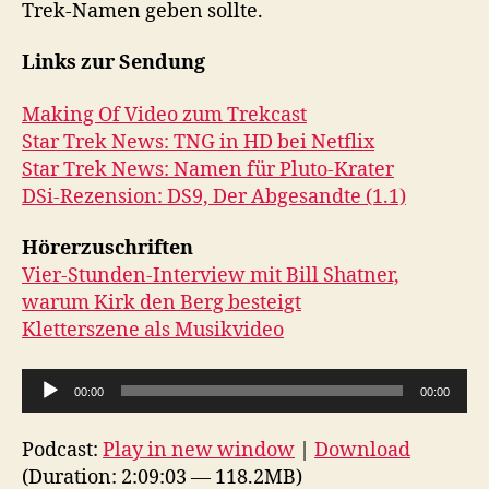
Trek-Namen geben sollte.
Links zur Sendung
Making Of Video zum Trekcast
Star Trek News: TNG in HD bei Netflix
Star Trek News: Namen für Pluto-Krater
DSi-Rezension: DS9, Der Abgesandte (1.1)
Hörerzuschriften
Vier-Stunden-Interview mit Bill Shatner,
warum Kirk den Berg besteigt
Kletterszene als Musikvideo
A
00:00
00:00
u
d
Podcast:
Play in new window
|
Download
i
(Duration: 2:09:03 — 118.2MB)