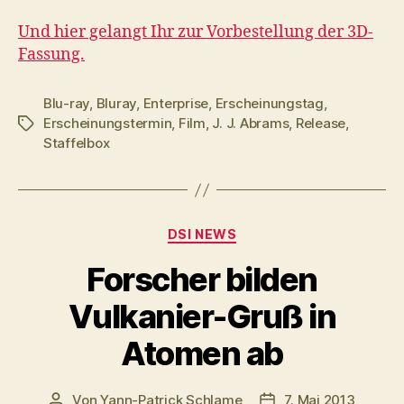
Und hier gelangt Ihr zur Vorbestellung der 3D-
Fassung.
Blu-ray
,
Bluray
,
Enterprise
,
Erscheinungstag
,
Erscheinungstermin
,
Film
,
J. J. Abrams
,
Release
,
Schlagwörter
Staffelbox
Kategorien
DSI NEWS
Forscher bilden
Vulkanier-Gruß in
Atomen ab
Von
Yann-Patrick Schlame
7. Mai 2013
Beitragsautor
Veröffentlichungsda