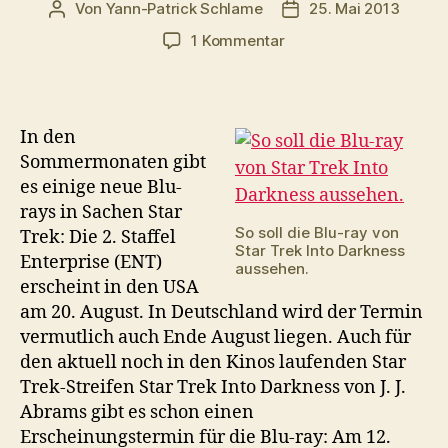
Von
Yann-Patrick Schlame
25. Mai 2013
Beitragsautor
Veröffentlichungsda
zu
1 Kommentar
Blu-
ray
News:
Erscheinungstermin
In den
von
Sommermonaten gibt
Into
es einige neue Blu-
Darkness
rays in Sachen Star
und
So soll die Blu-ray von
Trek: Die 2. Staffel
Enterprise
Star Trek Into Darkness
Staffel
Enterprise (ENT)
aussehen.
2
erscheint in den USA
am 20. August. In Deutschland wird der Termin
vermutlich auch Ende August liegen. Auch für
den aktuell noch in den Kinos laufenden Star
Trek-Streifen Star Trek Into Darkness von J. J.
Abrams gibt es schon einen
Erscheinungstermin für die Blu-ray: Am 12.