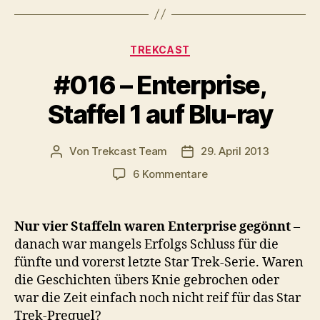
Kategorien
TREKCAST
#016 – Enterprise,
Staffel 1 auf Blu-ray
Von
Trekcast Team
29. April 2013
Beitragsautor
Veröffentlichungsdatum
zu
6 Kommentare
#016
–
Enterprise,
Nur vier Staffeln waren Enterprise gegönnt
–
Staffel
danach war mangels Erfolgs Schluss für die
1
fünfte und vorerst letzte Star Trek-Serie. Waren
auf
die Geschichten übers Knie gebrochen oder
Blu-
war die Zeit einfach noch nicht reif für das Star
ray
Trek-Prequel?