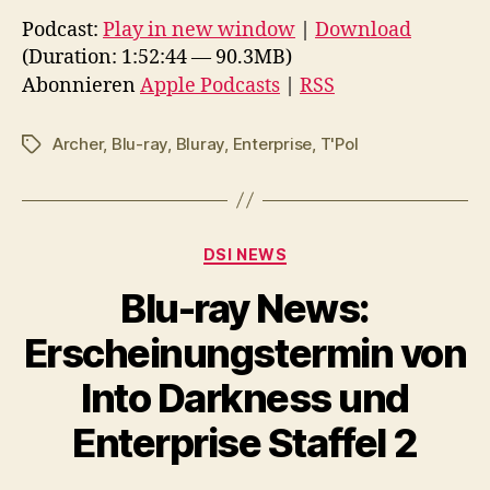
d
Podcast:
Play in new window
|
Download
i
(Duration: 1:52:44 — 90.3MB)
o
Abonnieren
Apple Podcasts
|
RSS
-
P
Archer
,
Blu-ray
,
Bluray
,
Enterprise
,
T'Pol
Schlagwörter
l
a
y
Kategorien
e
DSI NEWS
r
Blu-ray News:
Erscheinungstermin von
Into Darkness und
Enterprise Staffel 2