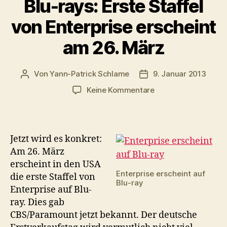
Blu-rays: Erste Staffel
von Enterprise erscheint
am 26. März
Von
Yann-Patrick Schlame
9. Januar 2013
Beitragsautor
Veröffentlichungsdat
zu
Keine Kommentare
Blu-
rays:
Erste
Staffel
Jetzt wird es konkret:
von
Am 26. März
Enterprise
erscheint in den USA
erscheint
Enterprise erscheint auf
die erste Staffel von
am
Blu-ray
Enterprise auf Blu-
26.
März
ray. Dies gab
CBS/Paramount jetzt bekannt. Der deutsche