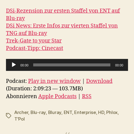
DSi-Rezension zur ersten Staffel von ENT auf
Blu-ray
DSi News: Erste Infos zur vierten Staffel von
TNG auf Blu-ray
Trek-Gate to your Star
Podcast-Tipp: Cinecast
A
00:00
00:00
u
d
Podcast:
Play in new window
|
Download
i
(Duration: 2:09:23 — 103.7MB)
o
Abonnieren
Apple Podcasts
|
RSS
-
P
Archer
,
Blu-ray
,
Bluray
,
ENT
,
Enterprise
,
HD
,
Phlox
,
Schlagwörter
l
T'Pol
a