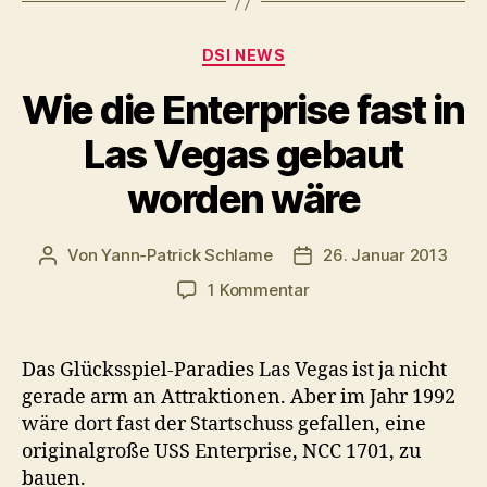
y
e
Kategorien
DSI NEWS
r
Wie die Enterprise fast in
Las Vegas gebaut
worden wäre
Von
Yann-Patrick Schlame
26. Januar 2013
Beitragsautor
Veröffentlichungsdatu
zu
1 Kommentar
Wie
die
Enterprise
Das Glücksspiel-Paradies Las Vegas ist ja nicht
fast
gerade arm an Attraktionen. Aber im Jahr 1992
in
wäre dort fast der Startschuss gefallen, eine
Las
originalgroße USS Enterprise, NCC 1701, zu
Vegas
bauen.
gebaut