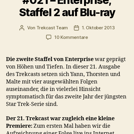
#021 – Enterprise,
Staffel 2 auf Blu-ray
Von
Trekcast Team
1. Oktober 2013
Beitragsautor
Veröffentlichungsdatum
zu
10 Kommentare
#021
–
Enterprise,
Die zweite Staffel von Enterprise
war geprägt
Staffel
von Höhen und Tiefen. In dieser 21. Ausgabe
2
des Trekcasts setzen sich Yann, Thorsten und
auf
Malte mit vier ausgewählten Folgen
Blu-
auseinander, die in vielerlei Hinsicht
ray
symptomatisch für das zweite Jahr der jüngsten
Star Trek-Serie sind.
Der 21. Trekcast war zugleich eine kleine
Premiere:
Zum ersten Mal haben wir die
Aufzeichnung einer Folge live ins Internet