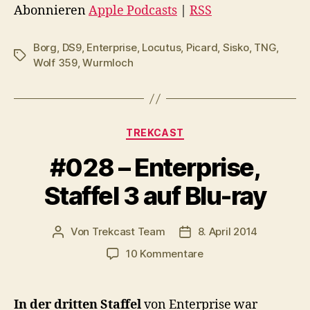
o
Abonnieren
Apple Podcasts
|
RSS
-
P
Borg
,
DS9
,
Enterprise
,
Locutus
,
Picard
,
Sisko
,
TNG
,
Schlagwörter
l
Wolf 359
,
Wurmloch
a
y
e
Kategorien
TREKCAST
r
#028 – Enterprise,
Staffel 3 auf Blu-ray
Von
Trekcast Team
8. April 2014
Beitragsautor
Veröffentlichungsdatum
zu
10 Kommentare
#028
–
Enterprise,
In der dritten Staffel
von Enterprise war