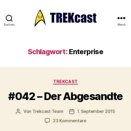
Suchen
Menü
Trekcast
Schlagwort:
Enterprise
Kategorien
TREKCAST
#042 – Der Abgesandte
Von
Trekcast Team
1. September 2015
Beitragsautor
Veröffentlichungsdatum
zu
23 Kommentare
#042