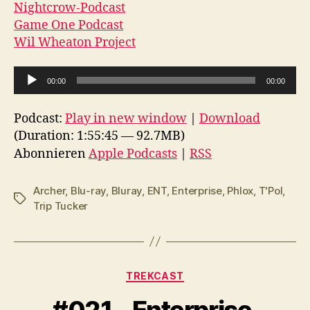
Nightcrow-Podcast
Game One Podcast
Wil Wheaton Project
A
00:00
00:00
u
d
Podcast:
Play in new window
|
Download
i
(Duration: 1:55:45 — 92.7MB)
o
Abonnieren
Apple Podcasts
|
RSS
-
P
Archer
,
Blu-ray
,
Bluray
,
ENT
,
Enterprise
,
Phlox
,
T'Pol
,
Schlagwörter
l
Trip Tucker
a
y
e
Kategorien
TREKCAST
r