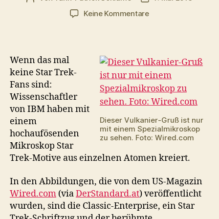
zu
Keine Kommentare
Forscher
bilden
Vulkanier-
Gruß
Wenn das mal
in
keine Star Trek-
Atomen
Fans sind:
ab
Wissenschaftler
von IBM haben mit
Dieser Vulkanier-Gruß ist nur
einem
mit einem Spezialmikroskop
hochaufösenden
zu sehen. Foto: Wired.com
Mikroskop Star
Trek-Motive aus einzelnen Atomen kreiert.
In den Abbildungen, die von dem US-Magazin
Wired.com
(via
DerStandard.at
) veröffentlicht
wurden, sind die Classic-Enterprise, ein Star
Trek-Schriftzug und der berühmte