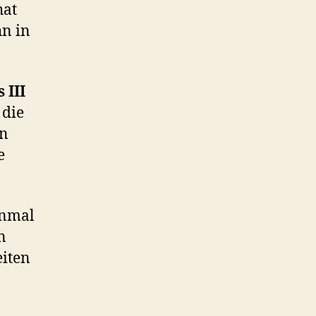
hat
hn in
 III
 die
en
e
inmal
n
eiten