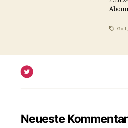
2:26:2
o
Abonn
-
P
Gott
Schlagwö
l
a
y
e
r
Twitter
Neueste Kommentar