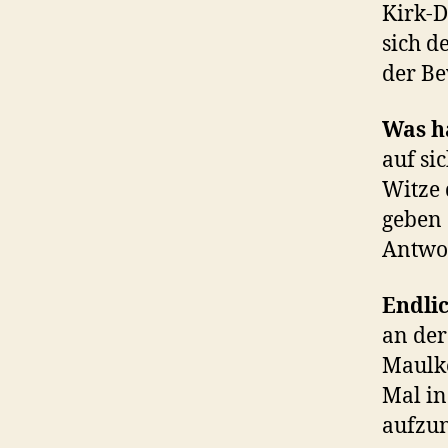
Kirk-D
sich d
der Be
Was ha
auf si
Witze 
geben 
Antwo
Endli
an der
Maulko
Mal in
aufzu