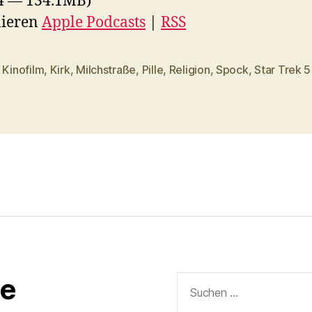
4 — 134.1MB)
ieren
Apple Podcasts
|
RSS
,
Kinofilm
,
Kirk
,
Milchstraße
,
Pille
,
Religion
,
Spock
,
Star Trek 5
rter
Suchen
e
nach: