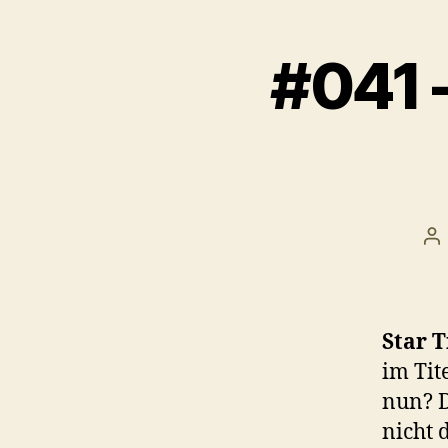
#041 –
Be
Star T
im Tit
nun? D
nicht 