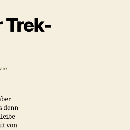
r Trek-
zu
are
#041
–
Der
fünfte
aber
Star
as denn
Trek-
leibe
Kinofilm
üt von