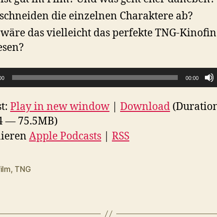
schneiden die einzelnen Charaktere ab?
wäre das vielleicht das perfekte TNG-Kinofin
esen?
00
00:00
t:
Play in new window
|
Download
(Duratio
4 — 75.5MB)
ieren
Apple Podcasts
|
RSS
ilm
,
TNG
rter