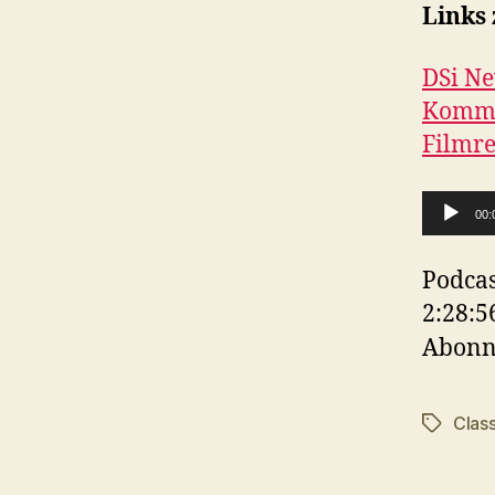
Links
DSi Ne
Komme
Filmre
A
00:
u
d
Podcas
i
2:28:5
o
Abonn
-
P
Class
Schlagwö
l
a