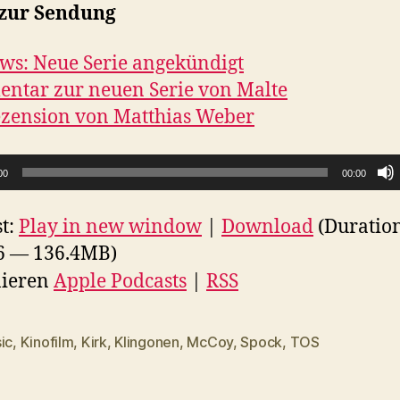
 zur Sendung
ws: Neue Serie angekündigt
ntar zur neuen Serie von Malte
zension von Matthias Weber
00
00:00
t:
Play in new window
|
Download
(Duratio
6 — 136.4MB)
ieren
Apple Podcasts
|
RSS
ic
,
Kinofilm
,
Kirk
,
Klingonen
,
McCoy
,
Spock
,
TOS
rter