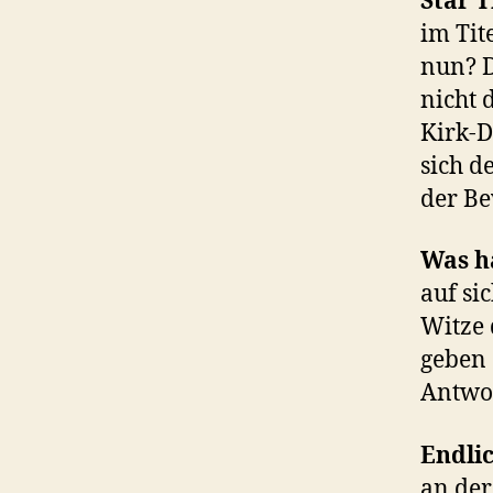
Star T
im Tit
nun? D
nicht 
Kirk-D
sich d
der Be
Was ha
auf si
Witze 
geben 
Antwo
Endli
an der