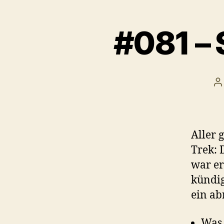
#081 – 
B
Aller 
Trek: 
war er
kündig
ein ab
Was 