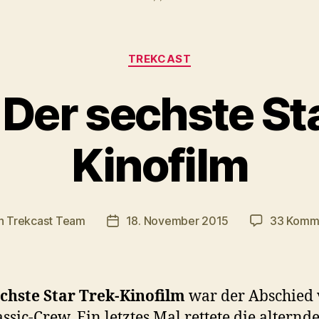
Kategorien
TREKCAST
Der sechste St
Kinofilm
n
Trekcast Team
18. November 2015
33 Komm
agsautor
Veröffentlichungsdatum
chste Star Trek-Kinofilm
war der Abschied
assic-Crew. Ein letztes Mal rettete die alternd