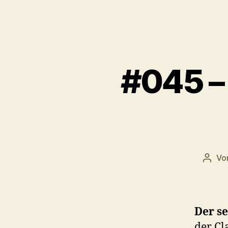
e
r
#045 – 
Vo
Beitr
Der se
der Cl