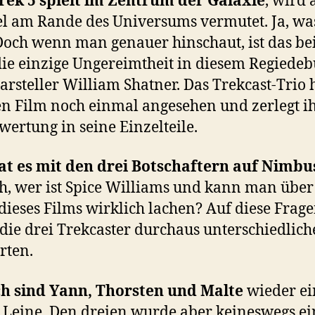
rek 5 spielt im Zentrum der Galaxie
, wird 
el am Rande des Universums vermutet. Ja, w
och wenn man genauer hinschaut, ist das bei
die einzige Ungereimtheit in diesem Regiedeb
arsteller William Shatner. Das Trekcast-Trio 
en Film noch einmal angesehen und zerlegt i
wertung in seine Einzelteile.
t es mit den drei Botschaftern auf Nimbus
ch, wer ist Spice Williams und kann man über
dieses Films wirklich lachen? Auf diese Frag
die drei Trekcaster durchaus unterschiedlich
rten.
ch sind Yann, Thorsten und Malte
wieder e
 Leine. Den dreien wurde aber keineswegs ei