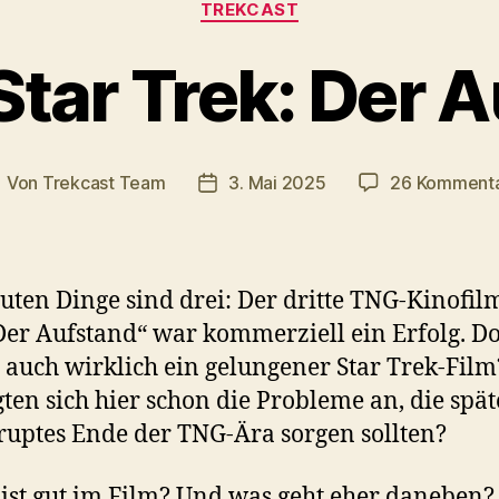
TREKCAST
Star Trek: Der 
Von
Trekcast Team
3. Mai 2025
26 Komment
eitragsautor
Veröffentlichungsdatum
guten Dinge sind drei: Der dritte TNG-Kinofil
Der Aufstand“ war kommerziell ein Erfolg. D
 auch wirklich ein gelungener Star Trek-Fil
ten sich hier schon die Probleme an, die spät
ruptes Ende der TNG-Ära sorgen sollten?
ist gut im Film? Und was geht eher daneben?