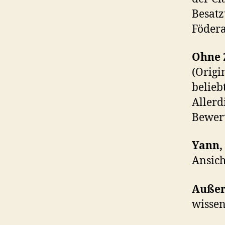
Besatz
Födera
Ohne 
(Origi
belieb
Allerd
Bewert
Yann,
Ansich
Auße
wissen