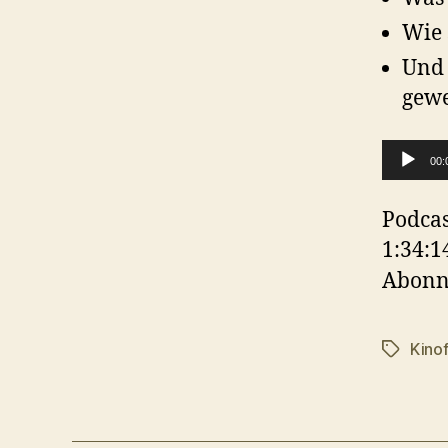
Wie 
Und 
gew
A
00:
u
d
Podcas
i
1:34:1
o
Abonn
-
P
Kinof
Schlagwö
l
a
y