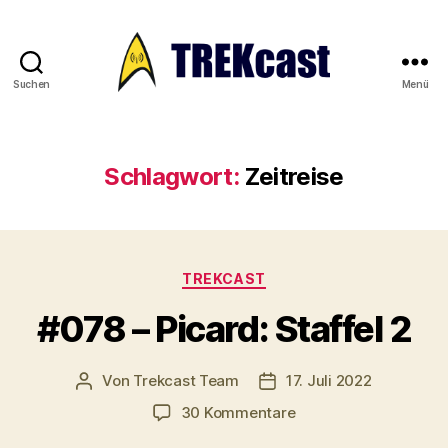
Suchen
Menü
Trekcast
Schlagwort:
Zeitreise
Kategorien
TREKCAST
#078 – Picard: Staffel 2
Von
Trekcast Team
17. Juli 2022
Beitragsautor
Veröffentlichungsdatum
zu
30 Kommentare
#078