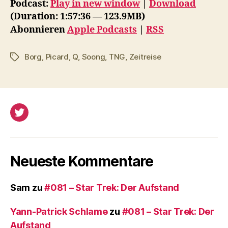
Podcast:
Play in new window
|
Download
i
(Duration: 1:57:36 — 123.9MB)
o
Abonnieren
Apple Podcasts
|
RSS
-
P
Borg
,
Picard
,
Q
,
Soong
,
TNG
,
Zeitreise
Schlagwörter
l
a
y
e
Twitter
r
Neueste Kommentare
Sam
zu
#081 – Star Trek: Der Aufstand
Yann-Patrick Schlame
zu
#081 – Star Trek: Der
Aufstand