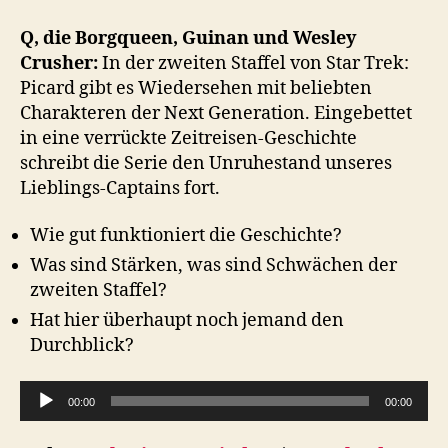
–
Picard:
Q, die Borgqueen, Guinan und Wesley
Staffel
Crusher:
In der zweiten Staffel von Star Trek:
2
Picard gibt es Wiedersehen mit beliebten
Charakteren der Next Generation. Eingebettet
in eine verrückte Zeitreisen-Geschichte
schreibt die Serie den Unruhestand unseres
Lieblings-Captains fort.
Wie gut funktioniert die Geschichte?
Was sind Stärken, was sind Schwächen der
zweiten Staffel?
Hat hier überhaupt noch jemand den
Durchblick?
A
00:00
00:00
u
d