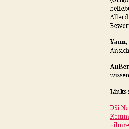
(Origi
belieb
Allerd
Bewert
Yann,
Ansich
Auße
wissen
Links
DSi Ne
Komme
Filmre