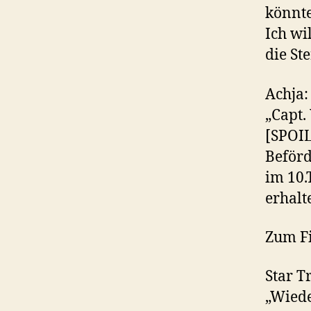
könnte
Ich wi
die St
Achja:
„Capt.
[SPOIL
Beför
im 10
erhal
Zum F
Star T
„Wiede