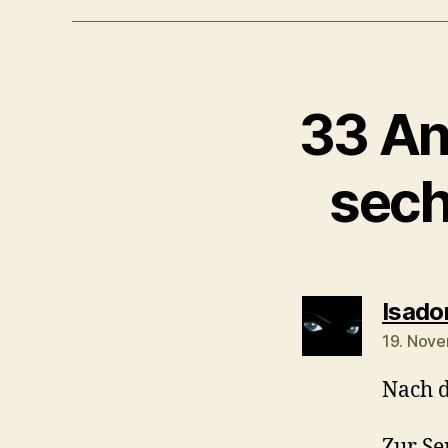
33 An
sech
Isado
19. Nove
Nach d
Zur Se