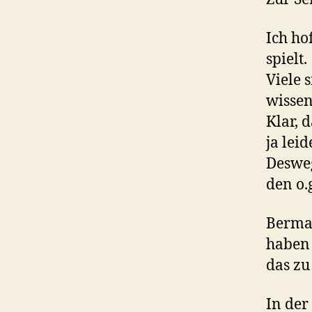
Ich ho
spielt.
Viele 
wissen
Klar, 
ja lei
Desweg
den o.
Berman
haben 
das zu
In der