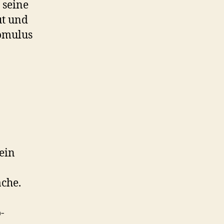
t seine
ut und
Romulus
ein
ache.
-