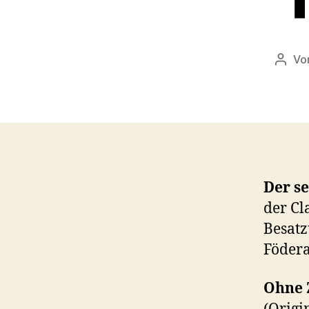
Vo
Beitr
Der se
der Cl
Besatz
Födera
Ohne 