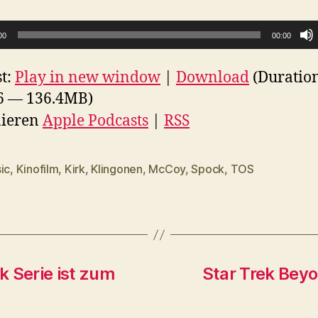
00
00:00
t:
Play in new window
|
Download
(Duratio
6 — 136.4MB)
ieren
Apple Podcasts
|
RSS
ic
,
Kinofilm
,
Kirk
,
Klingonen
,
McCoy
,
Spock
,
TOS
rter
 Serie ist zum
Star Trek Beyon