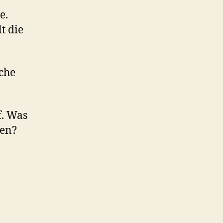
e.
t die
che
f. Was
ten?