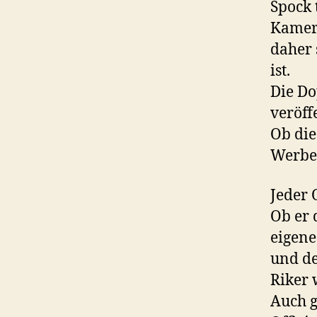
Spock t
Kamera
daher 
ist.
Die Do
veröffe
Ob die
Werbe
Jeder 
Ob er 
eigen
und de
Riker 
Auch g