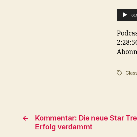
A
00:
u
d
Podcas
i
2:28:5
o
Abonn
-
P
Class
Schlagwö
l
a
y
e
r
←
Kommentar: Die neue Star Trek
Erfolg verdammt