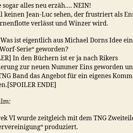
 sogar alles neu erzäh…. NEIN!
ll keinen Jean-Luc sehen, der frustriert als En
ernenflotte verlässt und Winzer wird.
 Was ist eigentlich aus Michael Dorns Idee ei
 Worf-Serie“ geworden?
ER] In den Büchern ist er ja nach Rikers
derung zur neuen Nummer Eins geworden un
.TNG Band das Angebot für ein eigenes Kom
ten.[SPOILER ENDE]
ilm:
rek VI wurde zeitgleich mit dem TNG Zweiteil
rvereinigung“ produziert.