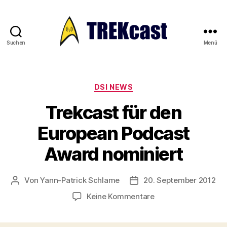
Suchen
Menü
Trekcast
Kategorien
DSI NEWS
Trekcast für den
European Podcast
Award nominiert
Von
Yann-Patrick Schlame
20. September 2012
Beitragsautor
Veröffentlichungsdatum
zu
Keine Kommentare
Trekcast
für