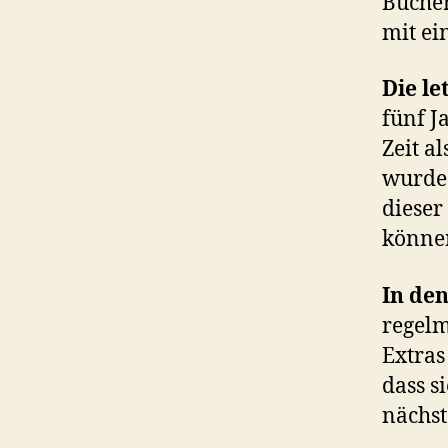
Bücher
mit ei
Die le
fünf J
Zeit a
wurde 
dieser
könne
In den
regelm
Extra
dass s
nächst