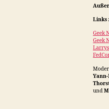
Auße
Links
Geek N
Geek N
Larrys
FedCo
Moderi
Yann-
Thors
und
M