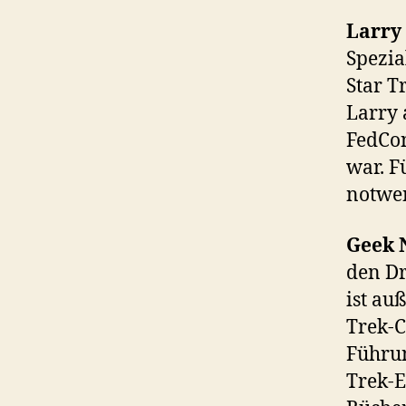
Larry
Spezia
Star T
Larry 
FedCon
war. F
notwe
Geek 
den Dr
ist au
Trek-C
Führun
Trek-E