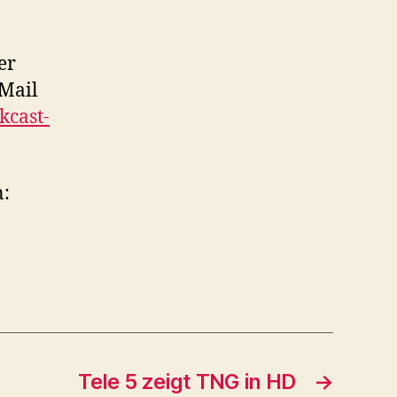
er
-Mail
kcast-
n:
Tele 5 zeigt TNG in HD
→