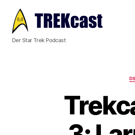
Trekcast
Der Star Trek Podcast
D
Trekca
3: La