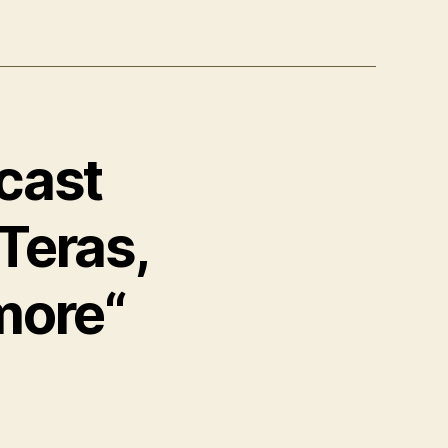
cast
 Teras,
more“