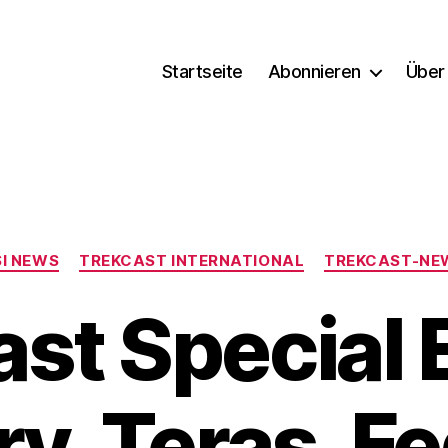
Startseite
Abonnieren
Über
Kategorien
SI NEWS
TREKCAST INTERNATIONAL
TREKCAST-NE
st Special 
rry, Teras, F