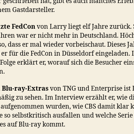
 geschrieben hat, gibt es auch manches Erleb
nem Gastdarsteller.
tzte FedCon
von Larry liegt elf Jahre zurück. 
ahren war er nicht mehr in Deutschland. Höc
lso, dass er mal wieder vorbeischaut. Dieses J
er für die FedCon in Düsseldorf eingeladen. 
 Folge erklärt er, worauf sich die Besucher ein
n.
 Blu-ray-Extras
von TNG und Enterprise ist 
äßig zu sehen. Im Interview erzählt er, wie d
s aufgenommen wurden, wie CBS damit klar 
ie so selbstkritisch ausfallen und welche Serie
es auf Blu-ray kommt.