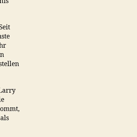
nis
Seit
hste
ahr
In
stellen
Larry
ie
kommt,
 als