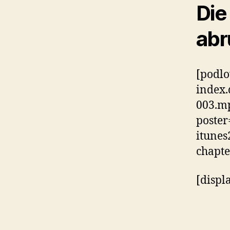
Die
abr
[podlo
index.
003.mp
poster
itunes
chapte
[displ