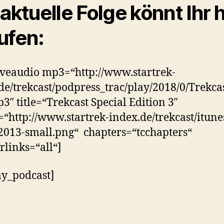
 aktuelle Folge könnt Ihr h
ufen:
veaudio mp3=“http://www.startrek-
de/trekcast/podpress_trac/play/2018/0/Trekca
3″ title=“Trekcast Special Edition 3″
=“http://www.startrek-index.de/trekcast/itunes
2013-small.png“ chapters=“tcchapters“
rlinks=“all“]
ay_podcast]