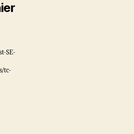
ier
st-SE-
/tc-