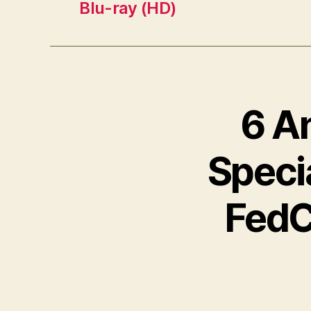
Blu-ray (HD)
6 A
Specia
FedC