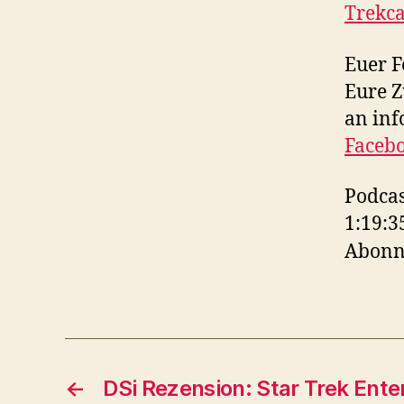
Trekca
Euer F
Eure Z
an inf
Facebo
Podcas
1:19:3
Abonn
←
DSi Rezension: Star Trek Enter