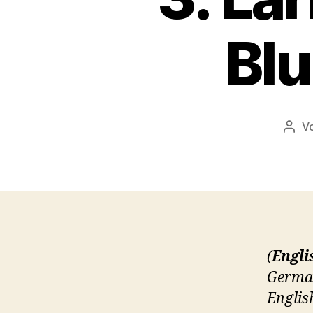
Blu
V
Beit
(
Engli
German
Englis