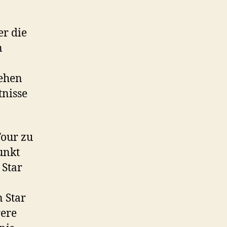
er die
n
sehen
tnisse
Tour zu
unkt
 Star
 Star
rere