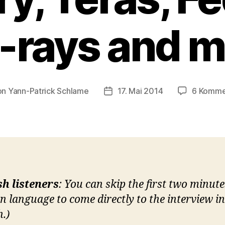
-rays and 
on
Yann-Patrick Schlame
17. Mai 2014
6 Komme
ragsautor
Veröffentlichungsdatum
sh listeners
: You can skip the first two minute
 language to come directly to the interview in
h.)