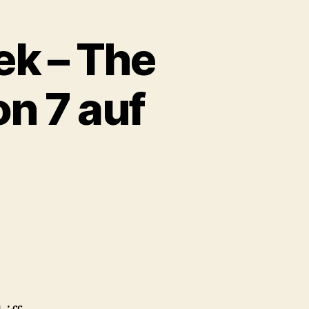
ek – The
n 7 auf
m