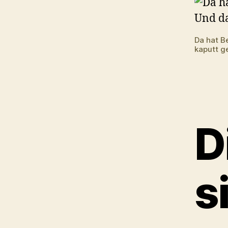
Da hat B
kaputt g
D
s