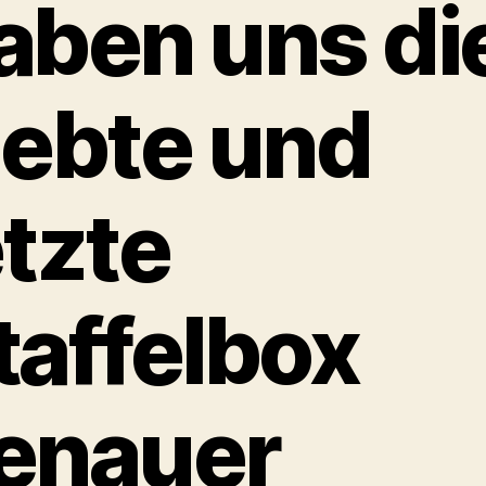
aben uns di
iebte und
etzte
taffelbox
enauer