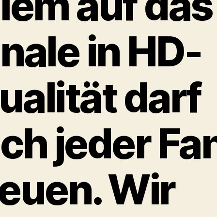
llem auf das
inale in HD-
ualität darf
ich jeder Fa
reuen. Wir