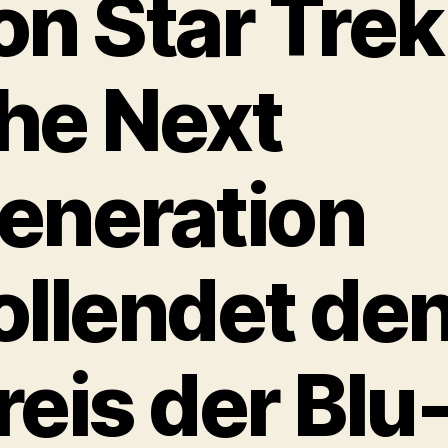
on Star Trek
he Next
eneration
ollendet de
reis der Blu