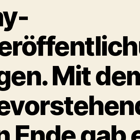
ay-
eröffentlic
gen. Mit de
evorstehen
n Ende gab 