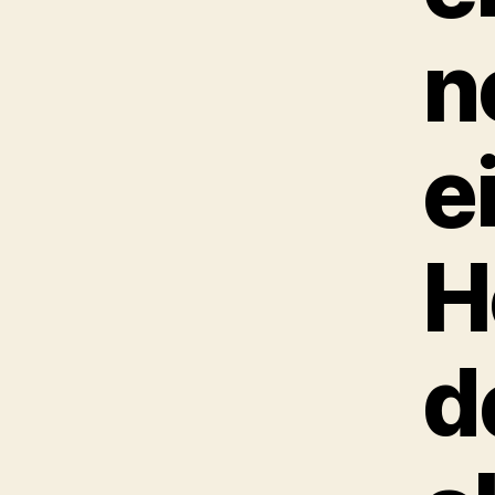
n
e
H
d