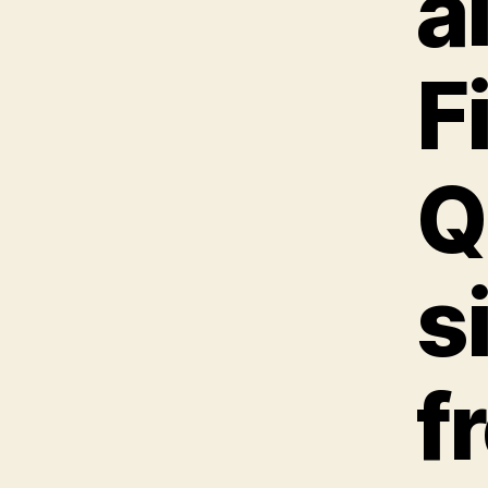
a
F
Q
s
f