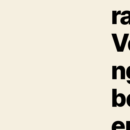
r
V
n
b
e