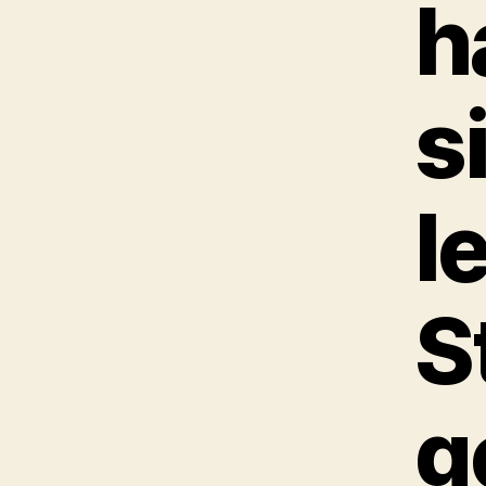
h
s
l
S
g