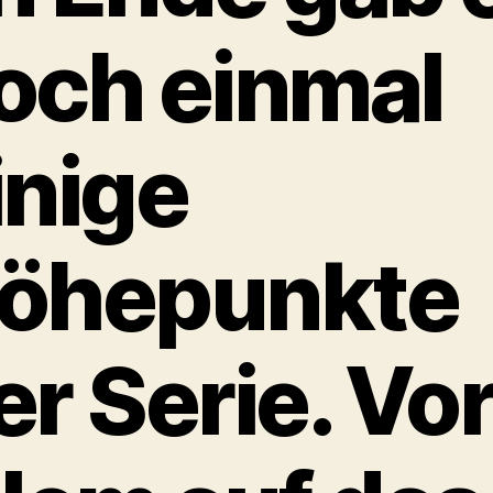
och einmal
inige
öhepunkte
er Serie. Vo