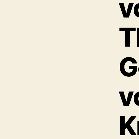
v
T
G
v
K