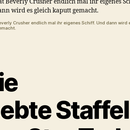
–
The
Next
everly Crusher endlich mal ihr eigenes Schiff. Und dann wird 
Generation
emacht.
Season
7
auf
Blu-
ray
(HD)
ie
iebte Staffel