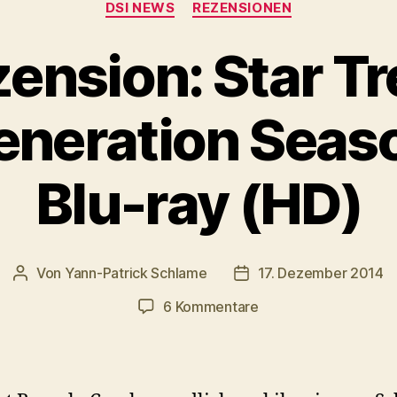
DSI NEWS
REZENSIONEN
ension: Star Tr
eneration Seaso
Blu-ray (HD)
Von
Yann-Patrick Schlame
17. Dezember 2014
Beitragsautor
Veröffentlichungsdatu
zu
6 Kommentare
DSi-
Rezension:
Star
Trek