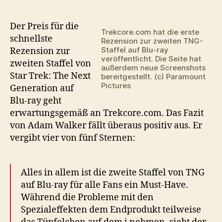
zur
zweiten
TNG-
Der Preis für die
Trekcore.com hat die erste
Staffel
schnellste
Rezension zur zweiten TNG-
auf
Staffel auf Blu-ray
Rezension zur
Blu-
veröffentlicht. Die Seite hat
zweiten Staffel von
außerdem neue Screenshots
ray
Star Trek: The Next
bereitgestellt. (c) Paramount
Pictures
Generation auf
Blu-ray geht
erwartungsgemäß an Trekcore.com. Das Fazit
von Adam Walker fällt überaus positiv aus. Er
vergibt vier von fünf Sternen:
Alles in allem ist die zweite Staffel von TNG
auf Blu-ray für alle Fans ein Must-Have.
Während die Probleme mit den
Spezialeffekten dem Endprodukt teilweise