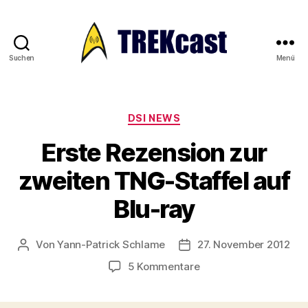
Suchen
Menü
Trekcast
Kategorien
DSI NEWS
Erste Rezension zur
zweiten TNG-Staffel auf
Blu-ray
Von
Yann-Patrick Schlame
27. November 2012
Beitragsautor
Veröffentlichungsdatum
zu
5 Kommentare
Erste
Rezension