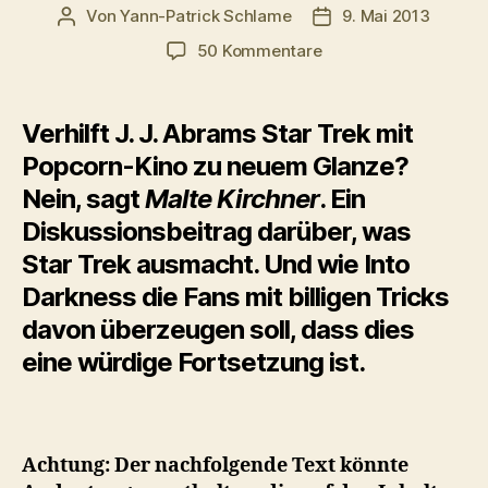
Von
Yann-Patrick Schlame
9. Mai 2013
Beitragsautor
Veröffentlichungsda
zu
50 Kommentare
Filmkritik
zu
Star
Verhilft J. J. Abrams Star Trek mit
Trek
Popcorn-Kino zu neuem Glanze?
Into
Nein, sagt
Malte Kirchner
. Ein
Darkness:
Abrams
Diskussionsbeitrag darüber, was
hat
Star Trek ausmacht. Und wie Into
uns
nichts
Darkness die Fans mit billigen Tricks
zu
davon überzeugen soll, dass dies
sagen
eine würdige Fortsetzung ist.
Achtung: Der nachfolgende Text könnte