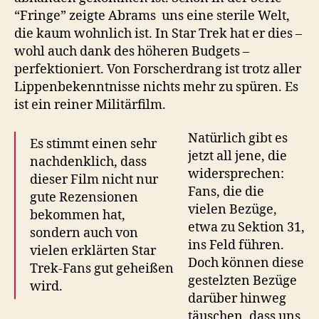
“Fringe” zeigte Abrams uns eine sterile Welt,
die kaum wohnlich ist. In Star Trek hat er dies –
wohl auch dank des höheren Budgets –
perfektioniert. Von Forscherdrang ist trotz aller
Lippenbekenntnisse nichts mehr zu spüren. Es
ist ein reiner Militärfilm.
Natürlich gibt es
Es stimmt einen sehr
jetzt all jene, die
nachdenklich, dass
widersprechen:
dieser Film nicht nur
Fans, die die
gute Rezensionen
vielen Bezüge,
bekommen hat,
etwa zu Sektion 31,
sondern auch von
ins Feld führen.
vielen erklärten Star
Doch können diese
Trek-Fans gut geheißen
gestelzten Bezüge
wird.
darüber hinweg
täuschen, dass uns