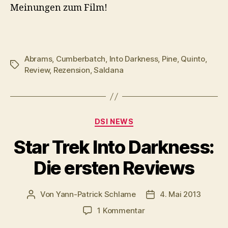
Meinungen zum Film!
Abrams
,
Cumberbatch
,
Into Darkness
,
Pine
,
Quinto
,
Schlagwörter
Review
,
Rezension
,
Saldana
Kategorien
DSI NEWS
Star Trek Into Darkness:
Die ersten Reviews
Von
Yann-Patrick Schlame
4. Mai 2013
Beitragsautor
Veröffentlichungsda
zu
1 Kommentar
Star