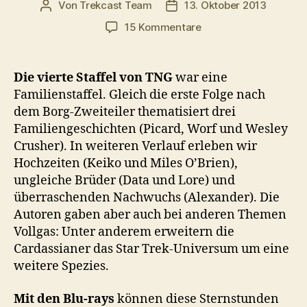
Von
Trekcast Team
13. Oktober 2013
Beitragsautor
Veröffentlichungsdatum
zu
15 Kommentare
#022
–
Die
Die vierte Staffel von TNG
war eine
vierte
Familienstaffel. Gleich die erste Folge nach
Staffel
dem Borg-Zweiteiler thematisiert drei
TNG
Familiengeschichten (Picard, Worf und Wesley
auf
Crusher). In weiteren Verlauf erleben wir
Blu-
Hochzeiten (Keiko und Miles O’Brien),
ray
ungleiche Brüder (Data und Lore) und
überraschenden Nachwuchs (Alexander). Die
Autoren gaben aber auch bei anderen Themen
Vollgas: Unter anderem erweitern die
Cardassianer das Star Trek-Universum um eine
weitere Spezies.
Mit den Blu-rays
können diese Sternstunden