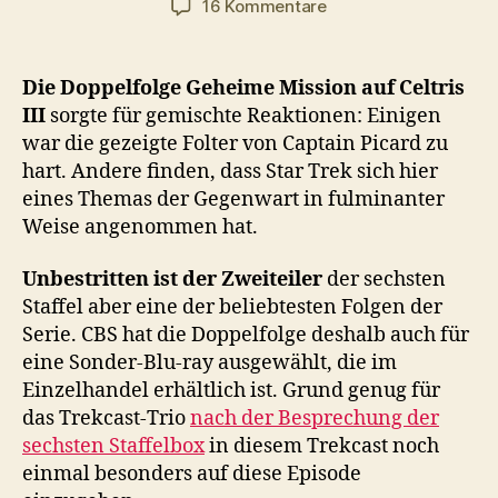
zu
16 Kommentare
#033
–
Geheime
Die Doppelfolge Geheime Mission auf Celtris
Mission
III
sorgte für gemischte Reaktionen: Einigen
auf
war die gezeigte Folter von Captain Picard zu
Celtris
hart. Andere finden, dass Star Trek sich hier
III
eines Themas der Gegenwart in fulminanter
Weise angenommen hat.
Unbestritten ist der Zweiteiler
der sechsten
Staffel aber eine der beliebtesten Folgen der
Serie. CBS hat die Doppelfolge deshalb auch für
eine Sonder-Blu-ray ausgewählt, die im
Einzelhandel erhältlich ist. Grund genug für
das Trekcast-Trio
nach der Besprechung der
sechsten Staffelbox
in diesem Trekcast noch
einmal besonders auf diese Episode