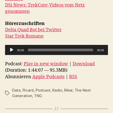
DSi News: TrekCore-Videos vom Netz
genommen
Hörerzuschriften
Delta Quad Bot bei Twitter
Star Trek Romane
A
00:00
00:00
u
d
Podcast:
Play in new window
|
Download
i
(Duration: 1:44:07 — 95.3MB)
o
Abonnieren
Apple Podcasts
|
RSS
-
P
Data
,
Picard
,
Podcast
,
Radio
,
Riker
,
The Next
Schlagwörter
l
Generation
,
TNG
a
y