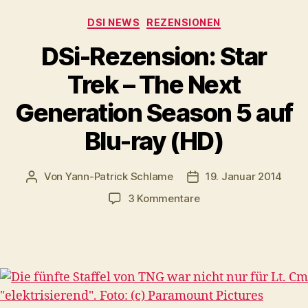
e
Kategorien
DSI NEWS
REZENSIONEN
r
DSi-Rezension: Star
Trek – The Next
Generation Season 5 auf
Blu-ray (HD)
Von
Yann-Patrick Schlame
19. Januar 2014
Beitragsautor
Veröffentlichungsdatu
zu
3 Kommentare
DSi-
Rezension:
Star
Trek
–
The
Next