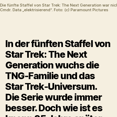
Generation
Die fünfte Staffel von Star Trek: The Next Generation war nich
Cmdr. Data „elektrisierend“. Foto: (c) Paramount Pictures
Season
5
auf
Blu-
ray
(HD)
In der fünften Staffel von
Star Trek: The Next
Generation wuchs die
TNG-Familie und das
Star Trek-Universum.
Die Serie wurde immer
besser. Doch wie ist es