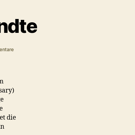
ndte
zu
entare
#042
–
Der
Abgesandte
m
sary)
ge
e
et die
in