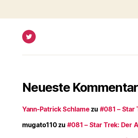
a
y
e
r
Twitter
Neueste Kommentar
Yann-Patrick Schlame
zu
#081 – Star 
mugato110
zu
#081 – Star Trek: Der 