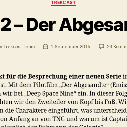
TREKCAST
2 – Der Abgesa
on
Trekcast Team
1. September 2015
23 Komm
agsautor
Veröffentlichungsdatum
t für die Besprechung einer neuen Serie
i
st: Mit dem Pilotfilm „Der Abgesandte“ (Emis
n wir bei „Deep Space Nine“ ein. In dieser Fol
hten wir den Zweiteiler von Kopf bis Fuß. Wi
 die Charaktere eingeführt, was unterscheid
von Anfang an von TNG und warum ist Capta