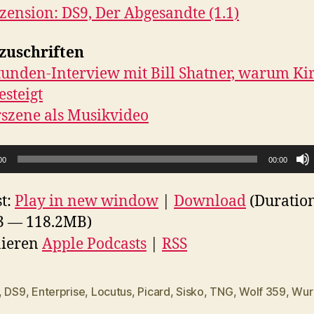
zension: DS9, Der Abgesandte (1.1)
zuschriften
tunden-Interview mit Bill Shatner, warum Ki
esteigt
rszene als Musikvideo
00
00:00
t:
Play in new window
|
Download
(Duratio
3 — 118.2MB)
ieren
Apple Podcasts
|
RSS
,
DS9
,
Enterprise
,
Locutus
,
Picard
,
Sisko
,
TNG
,
Wolf 359
,
Wur
rter