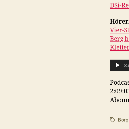
DSi-Re
Hörer
Vier-S
Berg b
Klette
A
00:
u
d
Podcas
i
2:09:0
o
Abonn
-
P
Borg
Schlagwö
l