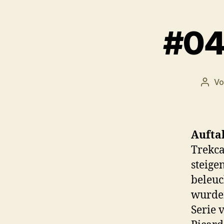
#04
V
Beitr
Auftak
Trekca
steige
beleuc
wurden
Serie 