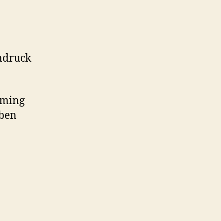
indruck
aming
eben