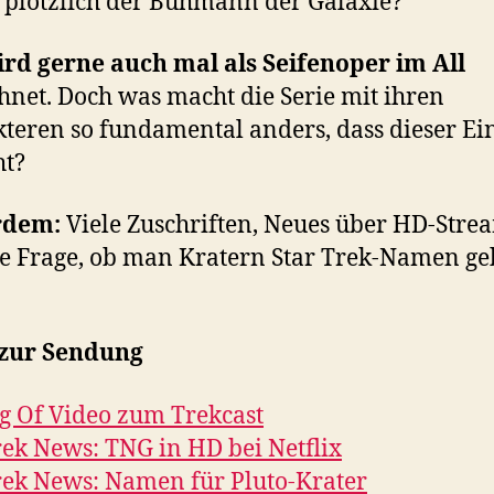
 plötzlich der Buhmann der Galaxie?
rd gerne auch mal als Seifenoper im All
hnet. Doch was macht die Serie mit ihren
teren so fundamental anders, dass dieser E
ht?
rdem:
Viele Zuschriften, Neues über HD-Stre
e Frage, ob man Kratern Star Trek-Namen g
 zur Sendung
 Of Video zum Trekcast
rek News: TNG in HD bei Netflix
rek News: Namen für Pluto-Krater