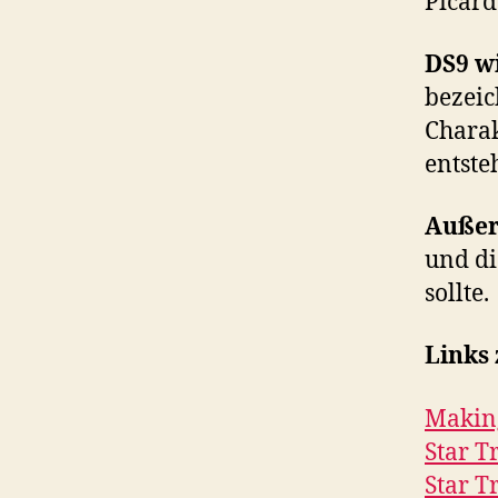
Picard
DS9 wi
bezeic
Charak
entste
Auße
und di
sollte.
Links
Making
Star T
Star T