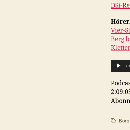
DSi-Re
Hörer
Vier-S
Berg b
Klette
A
00:
u
d
Podcas
i
2:09:0
o
Abonn
-
P
Borg
Schlagwö
l