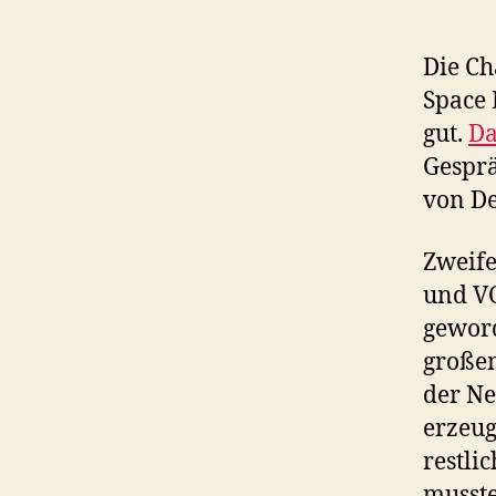
Die Ch
Space 
gut.
Da
Gesprä
von De
Zweife
und V
geword
großen
der Ne
erzeug
restli
musste