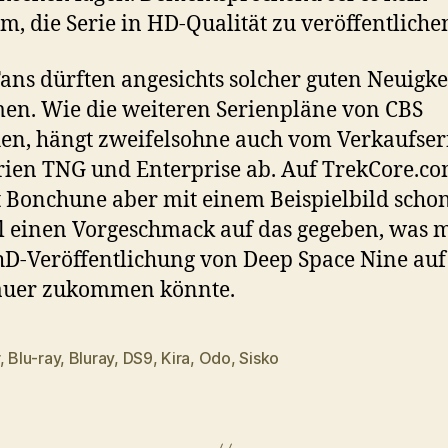
m, die Serie in HD-Qualität zu veröffentliche
Fans dürften angesichts solcher guten Neuigke
en. Wie die weiteren Serienpläne von CBS
en, hängt zweifelsohne auch vom Verkaufser
rien TNG und Enterprise ab. Auf TrekCore.co
 Bonchune aber mit einem Beispielbild scho
 einen Vorgeschmack auf das gegeben, was m
hD-Veröffentlichung von Deep Space Nine auf
auer zukommen könnte.
,
Blu-ray
,
Bluray
,
DS9
,
Kira
,
Odo
,
Sisko
rter