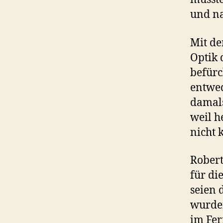
und na
Mit de
Optik 
befürc
entwed
damals
weil h
nicht 
Robert
für di
seien 
wurden
im Fer