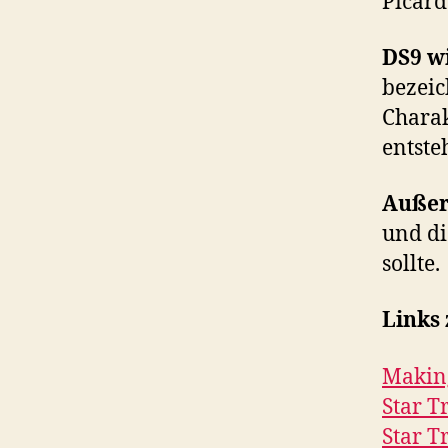
Picard
DS9 wi
bezeic
Charak
entste
Auße
und di
sollte.
Links
Making
Star T
Star T