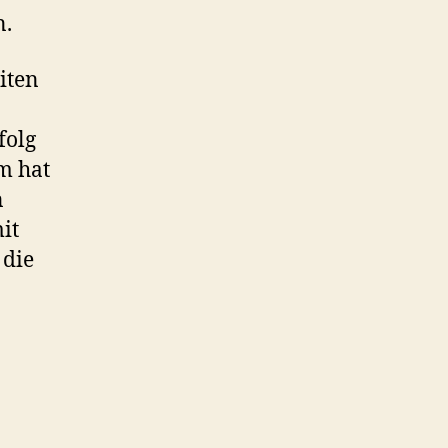
e
n.
l
n
iten
.
folg
m hat
n
it
 die