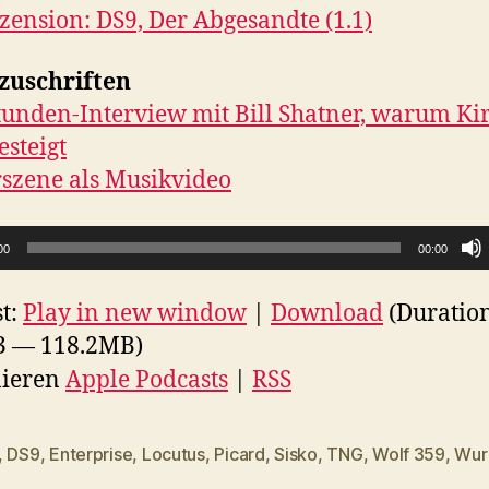
zension: DS9, Der Abgesandte (1.1)
zuschriften
tunden-Interview mit Bill Shatner, warum Ki
esteigt
rszene als Musikvideo
00
00:00
t:
Play in new window
|
Download
(Duratio
3 — 118.2MB)
ieren
Apple Podcasts
|
RSS
,
DS9
,
Enterprise
,
Locutus
,
Picard
,
Sisko
,
TNG
,
Wolf 359
,
Wur
rter