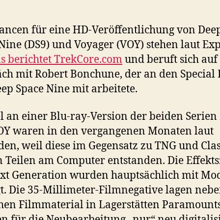
ancen für eine HD-Veröffentlichung von Dee
Nine (DS9) und Voyager (VOY) stehen laut Ex
s berichtet TrekCore.com
und beruft sich auf
ch mit Robert Bonchune, der an den Special E
ep Space Nine mit arbeitete.
l an einer Blu-ray-Version der beiden Serien
OY waren in den vergangenen Monaten laut
en, weil diese im Gegensatz zu TNG und Clas
 Teilen am Computer entstanden. Die Effekt
xt Generation wurden hauptsächlich mit Mo
t. Die 35-Millimeter-Filmnegative lagen neb
chen Filmmaterial in Lagerstätten Paramount
n für die Neubearbeitung „nur“ neu digitalis