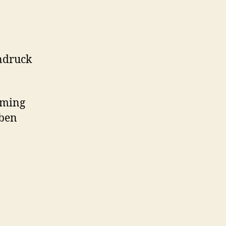
indruck
aming
eben