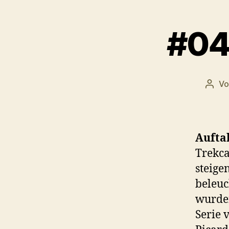
#04
V
Beitr
Auftak
Trekca
steige
beleuc
wurden
Serie 