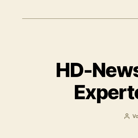
a
y
e
r
HD-News:
Expert
V
Beit