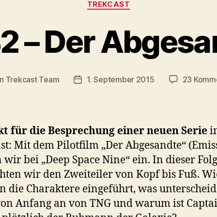
TREKCAST
2 – Der Abgesa
on
Trekcast Team
1. September 2015
23 Komm
agsautor
Veröffentlichungsdatum
t für die Besprechung einer neuen Serie
i
st: Mit dem Pilotfilm „Der Abgesandte“ (Emis
n wir bei „Deep Space Nine“ ein. In dieser Fol
hten wir den Zweiteiler von Kopf bis Fuß. Wi
 die Charaktere eingeführt, was unterscheid
von Anfang an von TNG und warum ist Capta