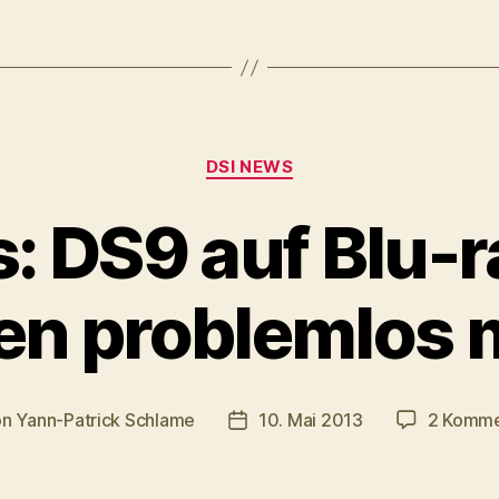
Kategorien
DSI NEWS
 DS9 auf Blu-ray
en problemlos 
on
Yann-Patrick Schlame
10. Mai 2013
2 Komme
ragsautor
Veröffentlichungsdatum