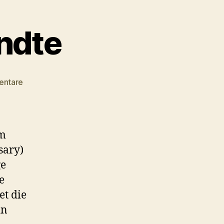
ndte
zu
entare
#042
–
Der
Abgesandte
m
sary)
ge
e
et die
in