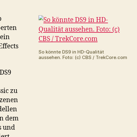
b
auf
e
Blu-
p
n
ray
perten
ist
u
 ein
laut
t
Experten
ffects
z
problemlos
So könnte DS9 in HD-Qualität
aussehen. Foto: (c) CBS / TrekCore.com
möglich
e
n
 DS9
,
u
sic zu
m
szenen
d
dellen
i
en dem
e
s und
L
iert