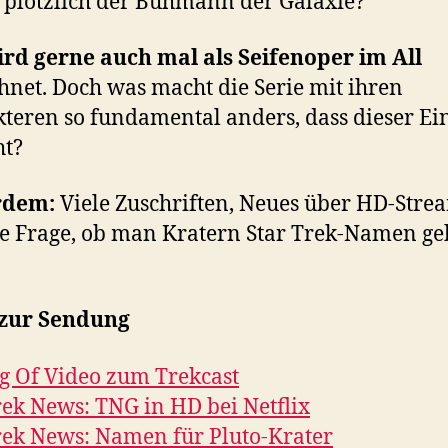
 plötzlich der Buhmann der Galaxie?
rd gerne auch mal als Seifenoper im All
hnet. Doch was macht die Serie mit ihren
teren so fundamental anders, dass dieser E
ht?
rdem:
Viele Zuschriften, Neues über HD-Stre
e Frage, ob man Kratern Star Trek-Namen g
 zur Sendung
 Of Video zum Trekcast
rek News: TNG in HD bei Netflix
rek News: Namen für Pluto-Krater