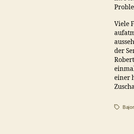
Proble
Viele 
aufatm
ausseh
der Se
Robert
einmal
einer 
Zusch
Bajor
Schlagwö