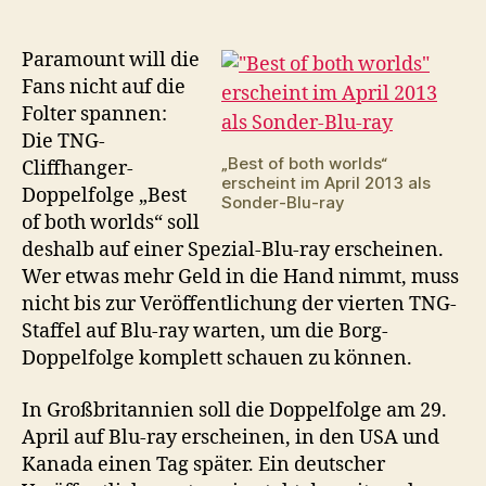
of
both
worlds:
Paramount will die
HD-
Fans nicht auf die
Trailer
Folter spannen:
zur
Die TNG-
Blu-
„Best of both worlds“
Cliffhanger-
ray-
erscheint im April 2013 als
Veröffentlichung
Doppelfolge „Best
Sonder-Blu-ray
of both worlds“ soll
deshalb auf einer Spezial-Blu-ray erscheinen.
Wer etwas mehr Geld in die Hand nimmt, muss
nicht bis zur Veröffentlichung der vierten TNG-
Staffel auf Blu-ray warten, um die Borg-
Doppelfolge komplett schauen zu können.
In Großbritannien soll die Doppelfolge am 29.
April auf Blu-ray erscheinen, in den USA und
Kanada einen Tag später. Ein deutscher