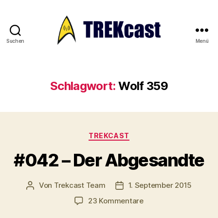
Suchen
Menü
Trekcast
Schlagwort:
Wolf 359
Kategorien
TREKCAST
#042 – Der Abgesandte
Von
Trekcast Team
1. September 2015
Beitragsautor
Veröffentlichungsdatum
zu
23 Kommentare
#042