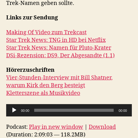
Trek-Namen geben sollte.
Links zur Sendung
Making Of Video zum Trekcast
Star Trek News: TNG in HD bei Netflix
Star Trek News: Namen für Pluto-Krater
DSi-Rezension: DS9, Der Abgesandte (1.1)
Hörerzuschriften
Vier-Stunden-Interview mit Bill Shatner,
warum Kirk den Berg besteigt
Kletterszene als Musikvideo
A
00:00
00:00
u
d
Podcast:
Play in new window
|
Download
i
(Duration: 2:09:03 — 118.2MB)