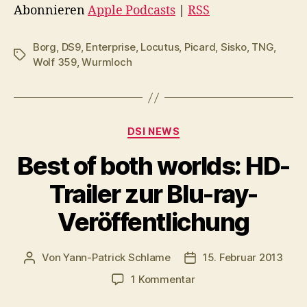
o
Abonnieren
Apple Podcasts
|
RSS
-
P
Borg
,
DS9
,
Enterprise
,
Locutus
,
Picard
,
Sisko
,
TNG
,
Schlagwörter
l
Wolf 359
,
Wurmloch
a
y
e
Kategorien
DSI NEWS
r
Best of both worlds: HD-
Trailer zur Blu-ray-
Veröffentlichung
Von
Yann-Patrick Schlame
15. Februar 2013
Beitragsautor
Veröffentlichungsdatu
zu
1 Kommentar
Best